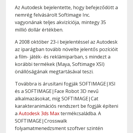
Az Autodesk bejelentette, hogy befejeződött a
nemrég felvásárolt Softimage Inc.
vagyonának teljes akvizíciója, mintegy 35
millió dollár értékben.
A 2008 október 23-i bejelentéssel az Autodesk
az iparágban tovább növelte jelentős pozícióit
a film- játék- és reklámiparban, s mindezt a
korábbi termékek (Maya, Softimage XSI)
önállóságának megtartásával teszi.
Továbbra is árusítani fogják SOFTIMAGE|XSI
és a SOFTIMAGE|Face Robot 3D nevű
alkalmazásokat, míg SOFTIMAGE|Cat
karakteranimációs rendszert be fogják építeni
a
Autodesk 3ds Max
termékcsaládba. A
SOFTIMAGE|Crosswalk
folyamatmenedzsment szoftver szintén