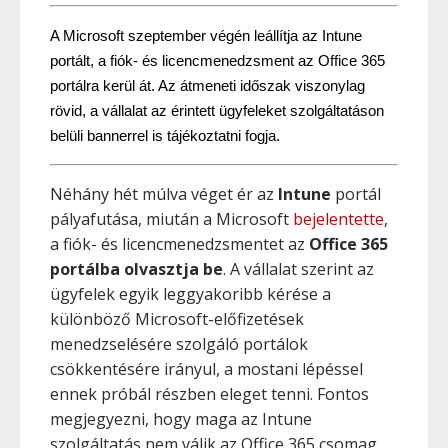
A Microsoft szeptember végén leállítja az Intune 
portált, a fiók- és licencmenedzsment az Office 365 
portálra kerül át. Az átmeneti időszak viszonylag 
rövid, a vállalat az érintett ügyfeleket szolgáltatáson 
belüli bannerrel is tájékoztatni fogja.
Néhány hét múlva véget ér az
Intune
portál
pályafutása, miután a Microsoft
bejelentette
,
a fiók- és licencmenedzsmentet az
Office 365
portálba olvasztja be
. A vállalat szerint az
ügyfelek egyik leggyakoribb kérése a
különböző Microsoft-előfizetések
menedzselésére szolgáló portálok
csökkentésére irányul, a mostani lépéssel
ennek próbál részben eleget tenni. Fontos
megjegyezni, hogy maga az Intune
szolgáltatás nem válik az Office 365 csomag