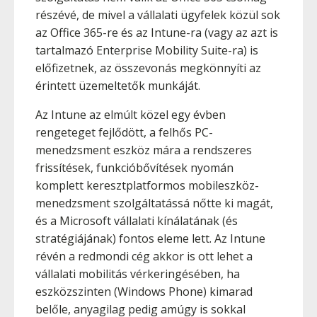
részévé, de mivel a vállalati ügyfelek közül sok
az Office 365-re és az Intune-ra (vagy az azt is
tartalmazó Enterprise Mobility Suite-ra) is
előfizetnek, az összevonás megkönnyíti az
érintett üzemeltetők munkáját.
Az Intune az elmúlt közel egy évben
rengeteget fejlődött, a felhős PC-
menedzsment eszköz mára a rendszeres
frissítések, funkcióbővítések nyomán
komplett keresztplatformos mobileszköz-
menedzsment szolgáltatássá nőtte ki magát,
és a Microsoft vállalati kínálatának (és
stratégiájának) fontos eleme lett. Az Intune
révén a redmondi cég akkor is ott lehet a
vállalati mobilitás vérkeringésében, ha
eszközszinten (Windows Phone) kimarad
belőle, anyagilag pedig amúgy is sokkal