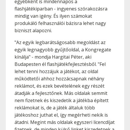
egyébként is mindennapos a
flashjátékiparban - ingyenes szórakozásra
mindig van igény. És ilyen számokat
produkáló felhasználói bázisra lehet nagy
bizniszt alapozni.
"Az egyik legbarátságosabb megoldást az
egyik legnagyobb gyűjtőoldal, a Kongregate
kínálja" - mondja Hargitai Péter, aki
Budapesten él flashjátékfejlesztésből. "Fel
lehet tenni hozzájuk a játékot, az oldal
működtetői ahhoz hozzácsapnak néhány
reklámot, és ezek bevételének egy részét
átadják a fejlesztőnek. Más oldalak semmit
nem fizetnek és kiszedetik a játékba épített
reklámokat is, de a játék általuk több
játékoshoz juthat el, így megérheti nekik is
átadni. Megint más oldalak egyszeri licencdíjat
fizetnek, de minden külső linket kiszedetnek a