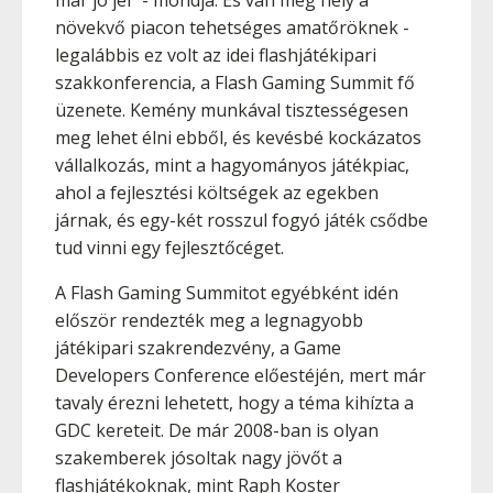
már jó jel" - mondja. És van még hely a
növekvő piacon tehetséges amatőröknek -
legalábbis ez volt az idei flashjátékipari
szakkonferencia, a Flash Gaming Summit fő
üzenete. Kemény munkával tisztességesen
meg lehet élni ebből, és kevésbé kockázatos
vállalkozás, mint a hagyományos játékpiac,
ahol a fejlesztési költségek az egekben
járnak, és egy-két rosszul fogyó játék csődbe
tud vinni egy fejlesztőcéget.
A Flash Gaming Summitot egyébként idén
először rendezték meg a legnagyobb
játékipari szakrendezvény, a Game
Developers Conference előestéjén, mert már
tavaly érezni lehetett, hogy a téma kihízta a
GDC kereteit. De már 2008-ban is olyan
szakemberek jósoltak nagy jövőt a
flashjátékoknak, mint Raph Koster