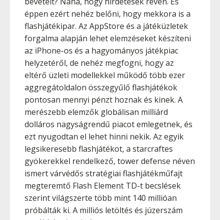
bevételt? Naná, hogy hirdetések révén. És
éppen ezért nehéz belőni, hogy mekkora is a
flashjátékipar. Az AppStore és a játéküzletek
forgalma alapján lehet elemzéseket készíteni
az iPhone-os és a hagyományos játékpiac
helyzetéről, de nehéz megfogni, hogy az
eltérő üzleti modellekkel működő több ezer
aggregátoldalon összegyűlő flashjátékok
pontosan mennyi pénzt hoznak és kinek. A
merészebb elemzők globálisan milliárd
dolláros nagyságrendű piacot emlegetnek, és
ezt nyugodtan el lehet hinni nekik. Az egyik
legsikeresebb flashjátékot, a starcraftes
gyökerekkel rendelkező, tower defense néven
ismert várvédős stratégiai flashjátékműfajt
megteremtő Flash Element TD-t becslések
szerint világszerte több mint 140 millióan
próbálták ki. A milliós letöltés és júzerszám