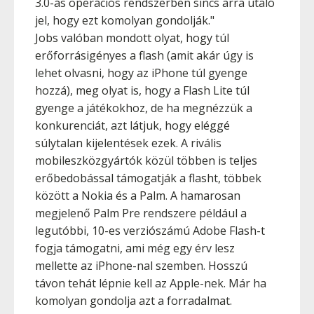
3.0-ás operációs rendszerben sincs arra utaló
jel, hogy ezt komolyan gondolják."
Jobs valóban mondott olyat, hogy túl
erőforrásigényes a flash (amit akár úgy is
lehet olvasni, hogy az iPhone túl gyenge
hozzá), meg olyat is, hogy a Flash Lite túl
gyenge a játékokhoz, de ha megnézzük a
konkurenciát, azt látjuk, hogy eléggé
súlytalan kijelentések ezek. A rivális
mobileszközgyártók közül többen is teljes
erőbedobással támogatják a flasht, többek
között a Nokia és a Palm. A hamarosan
megjelenő Palm Pre rendszere például a
legutóbbi, 10-es verziószámú Adobe Flash-t
fogja támogatni, ami még egy érv lesz
mellette az iPhone-nal szemben. Hosszú
távon tehát lépnie kell az Apple-nek. Már ha
komolyan gondolja azt a forradalmat.