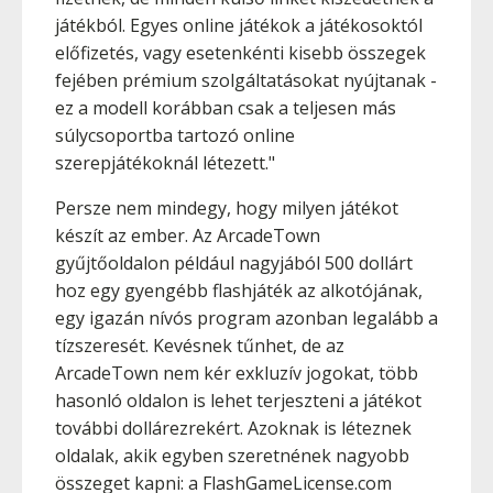
játékból. Egyes online játékok a játékosoktól
előfizetés, vagy esetenkénti kisebb összegek
fejében prémium szolgáltatásokat nyújtanak -
ez a modell korábban csak a teljesen más
súlycsoportba tartozó online
szerepjátékoknál létezett."
Persze nem mindegy, hogy milyen játékot
készít az ember. Az ArcadeTown
gyűjtőoldalon például nagyjából 500 dollárt
hoz egy gyengébb flashjáték az alkotójának,
egy igazán nívós program azonban legalább a
tízszeresét. Kevésnek tűnhet, de az
ArcadeTown nem kér exkluzív jogokat, több
hasonló oldalon is lehet terjeszteni a játékot
további dollárezrekért. Azoknak is léteznek
oldalak, akik egyben szeretnének nagyobb
összeget kapni: a FlashGameLicense.com