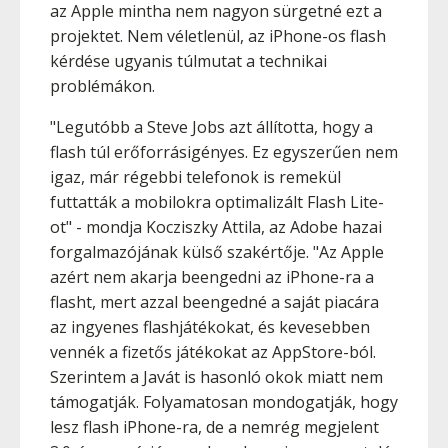
az Apple mintha nem nagyon sürgetné ezt a
projektet. Nem véletlenül, az iPhone-os flash
kérdése ugyanis túlmutat a technikai
problémákon.
"Legutóbb a Steve Jobs azt állította, hogy a
flash túl erőforrásigényes. Ez egyszerűen nem
igaz, már régebbi telefonok is remekül
futtatták a mobilokra optimalizált Flash Lite-
ot" - mondja Kocziszky Attila, az Adobe hazai
forgalmazójának külső szakértője. "Az Apple
azért nem akarja beengedni az iPhone-ra a
flasht, mert azzal beengedné a saját piacára
az ingyenes flashjátékokat, és kevesebben
vennék a fizetős játékokat az AppStore-ból.
Szerintem a Javát is hasonló okok miatt nem
támogatják. Folyamatosan mondogatják, hogy
lesz flash iPhone-ra, de a nemrég megjelent