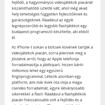
fejlődő, a hagyományos videojátékok piacánál
kiszámíthatóbb üzletté vált, ahol még akad
hely tehetséges független fejlesztőknek és
garázscégeknek. Ráadásul az egyik
legnépszerűbb és legjobb flashjátékot egy
budapesti programozó készítette, aki ebből
él.
Az iPhone-t sokan a bölcsek kövének tartják a
videojátékok piacán, sorra jelennek meg a
jóslatok arról, hogy az Apple telefonja
forradalmasítja a játékipart, hiszen bárki
milliomos lehet egy egyszerű
fingóprogrammal. Létezik azonban egy
platform, ami már évek óta vívja a maga
csendes forradalmát, egyre látványosabb
sikerekkel: a flash. Ráadásul a flashjátékok
piacán fokozatosabb volt a fejlődés és a