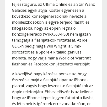
fejlesztőguru, az Ultima Online és a Star Wars:
Galaxies egyik atyja. Koster egyenesen a
következő konzolgenerációnak nevezte a
mobileszközökön is egyre terjedő flasht, és
kifogásolta, hogy az éppen regnáló
konzolgeneráció (Wii-X360-PS3) nem igazán
támogatja a flashjátékok futtatását. Az idei
GDC-n pedig maga Will Wright, a Sims-
sorozatot és a Spore-t kitaláló géniusz
mondta, hogy várja már a World of Warcraft
flashben és Facebookon játszható verzióját.
A közeljövő nagy kérdése persze az, hogy
összeér-e majd a flashjátékipar az iPhone-
piaccal, vagyis hogy lesznek-e flashjátékok az
Apple telefonjára. Ehhez először is az kellene,
hogy az iPhone képes legyen futtatni a flasht,
és léteznek is ígéretek erre vonatkozóan, de