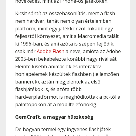
növekedés, mint az iPhone-os játékokén.
Kicsit sántít az összehasonlítás, mert a flash
nem hardver, tehát nem olyan értelemben
platform, mint egy játékkonzol. Inkább egy
fejlesztői környezet, amit a Macromedia talált
ki 1996-ban, és ami azóta is szépen fejlődik,
csak már
Adobe Flash
a neve, amióta az Adobe
2005-ben bekebelezte korábbi nagy riválisát.
Eleinte kisebb animációk és interaktív
honlapelemek készültek flashben (jellemzően
bannerek), aztán megjelentek az első
flashjátékok is, és azóta több
hardverplatformot is meghódítottak a pc-től a
palmtopokon át a mobiltelefonokig.
GemCraft, a magyar büszkeség
De hogyan termel egy ingyenes flashjáték