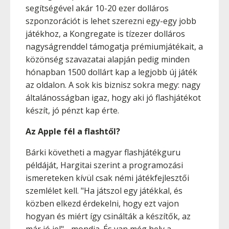
segítségével akár 10-20 ezer dolláros
szponzorációt is lehet szerezni egy-egy jobb
játékhoz, a Kongregate is tízezer dolláros
nagyságrenddel támogatja prémiumjátékait, a
közönség szavazatai alapján pedig minden
hónapban 1500 dollárt kap a legjobb új játék
az oldalon. A sok kis biznisz sokra megy: nagy
általánosságban igaz, hogy aki jó flashjátékot
készít, jó pénzt kap érte.
Az Apple fél a flashtől?
Bárki követheti a magyar flashjátékguru
példáját, Hargitai szerint a programozási
ismereteken kívül csak némi játékfejlesztői
szemlélet kell. "Ha játszol egy játékkal, és
közben elkezd érdekelni, hogy ezt vajon
hogyan és miért így csinálták a készítők, az