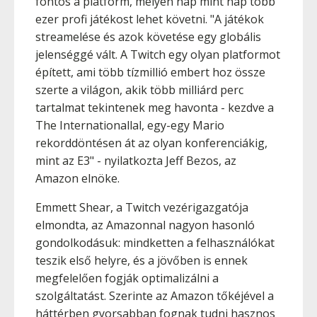
fontos a platform, melyen nap mint nap több
ezer profi játékost lehet követni. "A játékok
streamelése és azok követése egy globális
jelenséggé vált. A Twitch egy olyan platformot
épített, ami több tízmillió embert hoz össze
szerte a világon, akik több milliárd perc
tartalmat tekintenek meg havonta - kezdve a
The Internationallal, egy-egy Mario
rekorddöntésen át az olyan konferenciákig,
mint az E3" - nyilatkozta Jeff Bezos, az
Amazon elnöke.
Emmett Shear, a Twitch vezérigazgatója
elmondta, az Amazonnal nagyon hasonló
gondolkodásuk: mindketten a felhasználókat
teszik első helyre, és a jövőben is ennek
megfelelően fogják optimalizálni a
szolgáltatást. Szerinte az Amazon tőkéjével a
háttérben gyorsabban fognak tudni hasznos