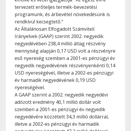
tervezett erőteljes termék-bevezetési
programunk, és árbevétel növekedésünk is
rendkívül kecsegtető."
Az Általánosan Elfogadott Számviteli
Irányelvek (GAAP) szerint 2002. negyedik
negyedévében 238,4 millió átlag részvény
mennyiség alapján 0,17 USD volt a részvényre
eső nyereség szemben a 2001-es pénzügyi év
negyedik negyedévének részvényenkénti 0,14
USD nyereségével, illetve a 2002-es pénzügyi
év harmadik negyedévének 0,19 USD
nyereségével.
A GAAP szerint a 2002. negyedik negyedévi
adózott eredmény 40,1 millió dollár volt
szemben a 2001-es pénzügyi év negyedik
negyedévére közzétett 34,3 millió dollárral,
illetve a 2002-es pénzügyi év harmadik