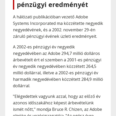
pénzügyi eredményét
A hálózati publikációban vezető Adobe
Systems Incorporated ma közzétette negyedik
negyedévének, és a 2002. november 29-én
záruló pénzügyi évének üzleti eredményeit.
A 2002-es pénzügyi év negyedik
negyedévében az Adobe 294,7 millió dolláros
árbevételt ért el szemben a 2001-es pénzügyi
év negyedik negyedévében közzétett 264,5
millió dollárral, illetve a 2002-es pénzügyi év
harmadik negyedévében közzétett 284,9 millió
dollárral.
"Elégedettek vagyunk azzal, hogy az előző év
azonos időszakához képest árbevételünk
ismét nőtt," mondja Bruce R. Chizen, az Adobe
elnöke és vezérigazgatója. "Az egész évre