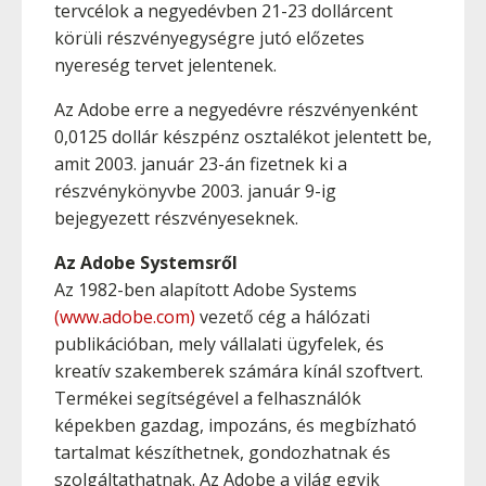
tervcélok a negyedévben 21-23 dollárcent
körüli részvényegységre jutó előzetes
nyereség tervet jelentenek.
Az Adobe erre a negyedévre részvényenként
0,0125 dollár készpénz osztalékot jelentett be,
amit 2003. január 23-án fizetnek ki a
részvénykönyvbe 2003. január 9-ig
bejegyezett részvényeseknek.
Az Adobe Systemsről
Az 1982-ben alapított Adobe Systems
(www.adobe.com)
vezető cég a hálózati
publikációban, mely vállalati ügyfelek, és
kreatív szakemberek számára kínál szoftvert.
Termékei segítségével a felhasználók
képekben gazdag, impozáns, és megbízható
tartalmat készíthetnek, gondozhatnak és
szolgáltathatnak. Az Adobe a világ egyik