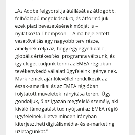
„Az Adobe felgyorsítja átállását az átfogóbb,
felhőalapú megoldásokra, és átformáljuk
ezek piaci bevezetésének módját is –
nyilatkozta Thompson. – A ma bejelentett
vezetőváltás egy nagyobb terv része,
amelynek célja az, hogy egy egyedülálló,
globális értékesítési programra váltsunk, és
így eleget tudjunk tenni az EMEA régióban
tevékenykedő vállalati ügyfeleink igényeinek.
Mark remek ajánlólevéllel rendelkezik az
észak-amerikai és az EMEA régióban
folytatott műveletek irányítása terén. Úgy
gondoljuk, ő az igazán megfelelő személy, aki
kiváló támogatást tud nyújtani az EMEA régió
ügyfeleinek, illetve minden irányban
kiterjesztheti digitálismédia- és e-marketing
üzletágunkat.”