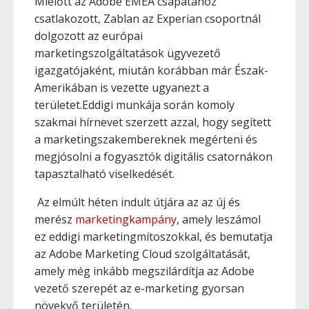
Mielőtt az Adobe EMEA csapatához
csatlakozott, Zablan az Experian csoportnál
dolgozott az európai
marketingszolgáltatások ügyvezető
igazgatójaként, miután korábban már Észak-
Amerikában is vezette ugyanezt a
területet.Eddigi munkája során komoly
szakmai hírnevet szerzett azzal, hogy segített
a marketingszakembereknek megérteni és
megjósolni a fogyasztók digitális csatornákon
tapasztalható viselkedését.
Az elmúlt héten indult útjára az az új és
merész
marketingkampány
, amely leszámol
ez eddigi marketingmítoszokkal, és bemutatja
az Adobe Marketing Cloud szolgáltatását,
amely még inkább megszilárdítja az Adobe
vezető szerepét az e-marketing gyorsan
növekvő területén.