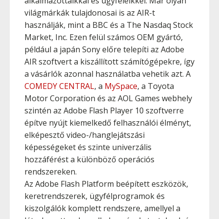
alkalmazottaikkal és ügyfeleikkel. Már olyan
világmárkák tulajdonosai is az AIR-t
használják, mint a BBC és a The Nasdaq Stock
Market, Inc. Ezen felül számos OEM gyártó,
például a japán Sony előre telepíti az Adobe
AIR szoftvert a kiszállított számítógépekre, így
a vásárlók azonnal használatba vehetik azt. A
COMEDY CENTRAL
, a
MySpace
, a Toyota
Motor Corporation és az AOL Games webhely
szintén az Adobe Flash Player 10 szoftverre
építve nyújt kiemelkedő felhasználói élményt,
elképesztő video-/hanglejátszási
képességeket és szinte univerzális
hozzáférést a különböző operációs
rendszereken.
Az Adobe Flash Platform beépített eszközök,
keretrendszerek, ügyfélprogramok és
kiszolgálók komplett rendszere, amellyel a