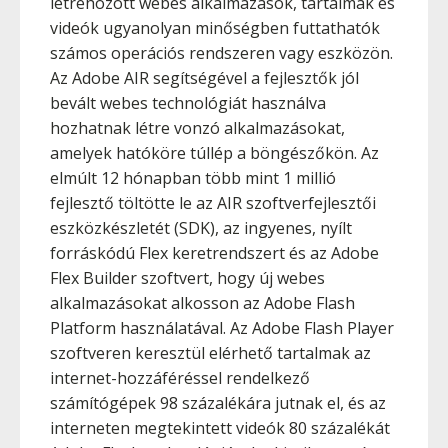
létrehozott webes alkalmazások, tartalmak és
videók ugyanolyan minőségben futtathatók
számos operációs rendszeren vagy eszközön.
Az Adobe AIR segítségével a fejlesztők jól
bevált webes technológiát használva
hozhatnak létre vonzó alkalmazásokat,
amelyek hatóköre túllép a böngészőkön. Az
elmúlt 12 hónapban több mint 1 millió
fejlesztő töltötte le az AIR szoftverfejlesztői
eszközkészletét (SDK), az ingyenes, nyílt
forráskódú Flex keretrendszert és az Adobe
Flex Builder szoftvert, hogy új webes
alkalmazásokat alkosson az Adobe Flash
Platform használatával. Az Adobe Flash Player
szoftveren keresztül elérhető tartalmak az
internet-hozzáféréssel rendelkező
számítógépek 98 százalékára jutnak el, és az
interneten megtekintett videók 80 százalékát