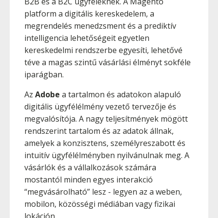
B2B és a B2C ügyfeleknek. A Magento
platform a digitális kereskedelem, a
megrendelés menedzsment és a prediktív
intelligencia lehetőségeit egyetlen
kereskedelmi rendszerbe egyesíti, lehetővé
téve a magas szintű vásárlási élményt sokféle
iparágban.
Az
Adobe
a tartalmon és adatokon alapuló
digitális ügyfélélmény vezető tervezője és
megvalósítója. A nagy teljesítmények mögött
rendszerint tartalom és az adatok állnak,
amelyek a konzisztens, személyreszabott és
intuitív ügyfélélményben nyilvánulnak meg. A
vásárlók és a vállalkozások számára
mostantól minden egyes interakció
“megvásárolható” lesz - legyen az a weben,
mobilon, közösségi médiában vagy fizikai
lokáción.