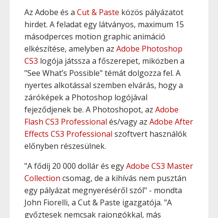
Az Adobe és a
Cut & Paste
közös pályázatot
hirdet. A feladat egy látványos, maximum 15
másodperces motion graphic animáció
elkészítése, amelyben az
Adobe Photoshop
CS3
logója játssza a főszerepet, miközben a
"See What’s Possible" témát dolgozza fel. A
nyertes alkotással szemben elvárás, hogy a
záróképek a Photoshop logójával
fejeződjenek be. A Photoshopot, az
Adobe
Flash CS3 Professional
és/vagy az
Adobe After
Effects CS3 Professional
szoftvert használók
előnyben részesülnek.
"A fődíj 20 000 dollár és egy
Adobe CS3 Master
Collection
csomag, de a kihívás nem pusztán
egy pályázat megnyeréséről szól" - mondta
John Fiorelli, a Cut & Paste igazgatója. "A
győztesek nemcsak rajongókkal, más