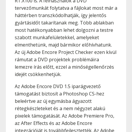
RT.X100 is. A felhasználók a DVD
tervezőmunkát folytatva a fájlokat most már a
háttérben transzkódolhatják, így jelentős
gyártásidőt takarítanak meg. Több ablakban
most hatékonyabban lehet dolgozni a testre
szabott munkafelületekkel, amelyeket
elmenthetünk, majd bármikor előhívhatunk.
Az új Adobe Encore Project Checker ezen kívül
rámutat a DVD projektek problémáira
lemezre írás előtt, ezzel a minőségellenőrzés
idejét csökkenhetjük.
Az Adobe Encore DVD 1.5 iparágvezető
támogatást biztosít a Photoshop CS-hez
beleértve az új egymásba ágyazott
rétegkészleteket és a nem négyzet alakú
pixelek támogatását. Az Adobe Premiere Pro,
az After Effects és az Adobe Encore
integrációját is továbbfejlesztették. Az Adobe