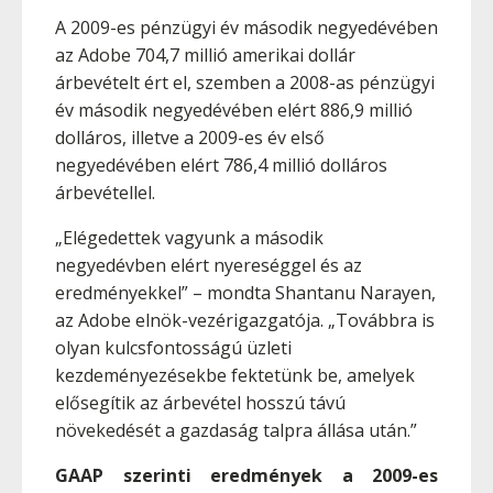
A 2009-es pénzügyi év második negyedévében
az Adobe 704,7 millió amerikai dollár
árbevételt ért el, szemben a 2008-as pénzügyi
év második negyedévében elért 886,9 millió
dolláros, illetve a 2009-es év első
negyedévében elért 786,4 millió dolláros
árbevétellel.
„Elégedettek vagyunk a második
negyedévben elért nyereséggel és az
eredményekkel” – mondta Shantanu Narayen,
az Adobe elnök-vezérigazgatója. „Továbbra is
olyan kulcsfontosságú üzleti
kezdeményezésekbe fektetünk be, amelyek
elősegítik az árbevétel hosszú távú
növekedését a gazdaság talpra állása után.”
GAAP szerinti eredmények a 2009-es