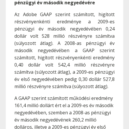
pénzügyi év második negyedévére
Az Adobe GAAP szerint számított, higított
részvényenkénti eredménye a 2009-es
pénzügyi év második negyedévében 0,24
dollár volt 528 millió részvényre számítva
(súlyozott átlag). A 2008-as pénzügyi év
második negyedévében a GAAP szerint
számított, higított részvényenkénti eredmény
0,40 dollár volt 542,4 millió részvényre
számítva (súlyozott átlag), a 2009-es pénzügyi
év első negyedévében pedig 0,30 dollár 527,8
millió részvényre számítva (súlyozott átlag).
A GAAP szerint számított működési eredmény
161,4 millió dollárt ért el a 2009-es év második
negyedévében, szemben a 2008-as pénzügyi
év második negyedévének 260,2 millió
dolláros, illetve a 2009-es pénzügyi év első