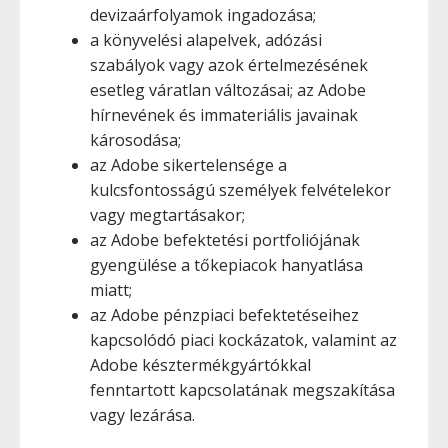
devizaárfolyamok ingadozása;
a könyvelési alapelvek, adózási
szabályok vagy azok értelmezésének
esetleg váratlan változásai; az Adobe
hírnevének és immateriális javainak
károsodása;
az Adobe sikertelensége a
kulcsfontosságú személyek felvételekor
vagy megtartásakor;
az Adobe befektetési portfoliójának
gyengülése a tőkepiacok hanyatlása
miatt;
az Adobe pénzpiaci befektetéseihez
kapcsolódó piaci kockázatok, valamint az
Adobe késztermékgyártókkal
fenntartott kapcsolatának megszakítása
vagy lezárása.