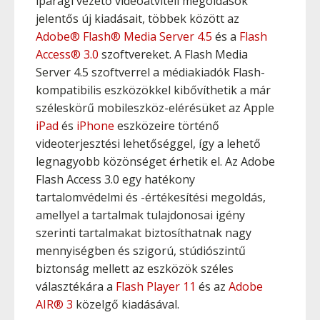
iparági vezető videoátviteli megoldások
jelentős új kiadásait, többek között az
Adobe® Flash® Media Server 4.5
és a
Flash
Access® 3.0
szoftvereket. A Flash Media
Server 4.5 szoftverrel a médiakiadók Flash-
kompatibilis eszközökkel kibővíthetik a már
széleskörű mobileszköz-elérésüket az Apple
iPad
és
iPhone
eszközeire történő
videoterjesztési lehetőséggel, így a lehető
legnagyobb közönséget érhetik el. Az Adobe
Flash Access 3.0 egy hatékony
tartalomvédelmi és -értékesítési megoldás,
amellyel a tartalmak tulajdonosai igény
szerinti tartalmakat biztosíthatnak nagy
mennyiségben és szigorú, stúdiószintű
biztonság mellett az eszközök széles
választékára a
Flash Player 11
és az
Adobe
AIR® 3
közelgő kiadásával.