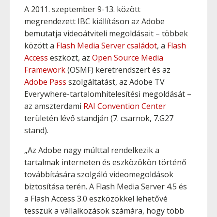
A 2011. szeptember 9-13. között
megrendezett IBC kiállításon az Adobe
bemutatja videoátviteli megoldásait – többek
között a
Flash Media Server családot
, a
Flash
Access
eszközt, az
Open Source Media
Framework
(OSMF) keretrendszert és az
Adobe Pass
szolgáltatást, az Adobe TV
Everywhere-tartalomhitelesítési megoldását –
az amszterdami
RAI Convention Center
területén lévő standján (7. csarnok, 7.G27
stand).
„Az Adobe nagy múlttal rendelkezik a
tartalmak interneten és eszközökön történő
továbbítására szolgáló videomegoldások
biztosítása terén. A Flash Media Server 4.5 és
a Flash Access 3.0 eszközökkel lehetővé
tesszük a vállalkozások számára, hogy több