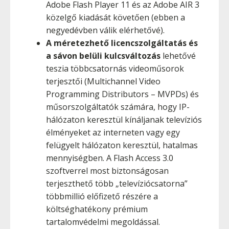
Adobe Flash Player 11 és az Adobe AIR 3
közelgő kiadását követően (ebben a
negyedévben válik elérhetővé).
A méretezhető licencszolgáltatás és
a sávon belüli kulcsváltozás
lehetővé
teszia többcsatornás videoműsorok
terjesztői (Multichannel Video
Programming Distributors – MVPDs) és
műsorszolgáltatók számára, hogy IP-
hálózaton keresztül kínáljanak televíziós
élményeket az interneten vagy egy
felügyelt hálózaton keresztül, hatalmas
mennyiségben. A Flash Access 3.0
szoftverrel most biztonságosan
terjeszthető több „televíziócsatorna”
többmillió előfizető részére a
költséghatékony prémium
tartalomvédelmi megoldással.