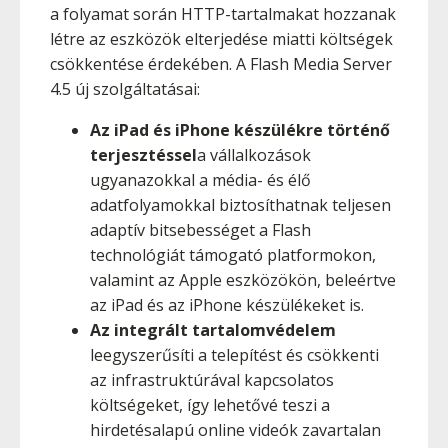
a folyamat során HTTP-tartalmakat hozzanak
létre az eszközök elterjedése miatti költségek
csökkentése érdekében. A Flash Media Server
4.5 új szolgáltatásai:
Az iPad és iPhone készülékre történő
terjesztéssel
a vállalkozások
ugyanazokkal a média- és élő
adatfolyamokkal biztosíthatnak teljesen
adaptív bitsebességet a Flash
technológiát támogató platformokon,
valamint az Apple eszközökön, beleértve
az iPad és az iPhone készülékeket is.
Az integrált tartalomvédelem
leegyszerűsíti a telepítést és csökkenti
az infrastruktúrával kapcsolatos
költségeket, így lehetővé teszi a
hirdetésalapú online videók zavartalan