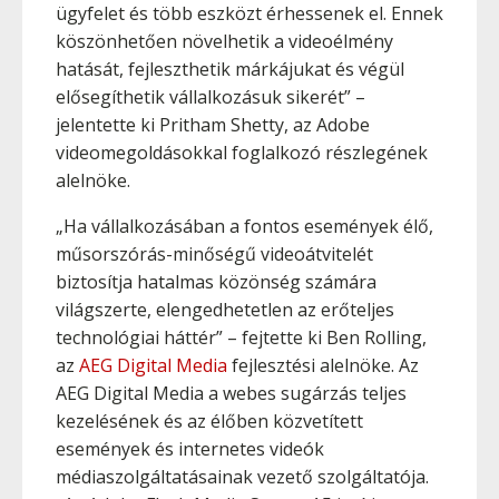
ügyfelet és több eszközt érhessenek el. Ennek
köszönhetően növelhetik a videoélmény
hatását, fejleszthetik márkájukat és végül
elősegíthetik vállalkozásuk sikerét” –
jelentette ki Pritham Shetty, az Adobe
videomegoldásokkal foglalkozó részlegének
alelnöke.
„Ha vállalkozásában a fontos események élő,
műsorszórás-minőségű videoátvitelét
biztosítja hatalmas közönség számára
világszerte, elengedhetetlen az erőteljes
technológiai háttér” – fejtette ki Ben Rolling,
az
AEG Digital Media
fejlesztési alelnöke. Az
AEG Digital Media a webes sugárzás teljes
kezelésének és az élőben közvetített
események és internetes videók
médiaszolgáltatásainak vezető szolgáltatója.