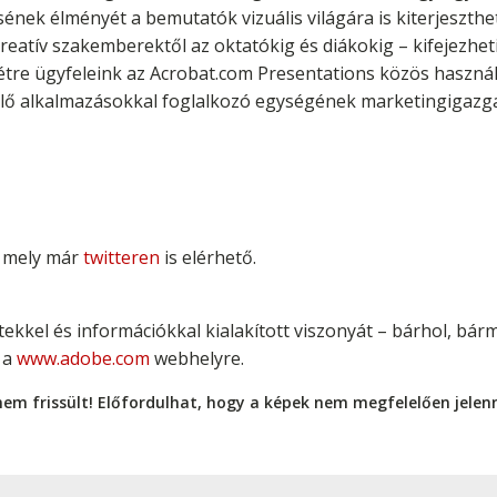
nek élményét a bemutatók vizuális világára is kiterjeszthe
reatív szakemberektől az oktatókig és diákokig – kifejezheti
étre ügyfeleink az Acrobat.com Presentations közös használa
lő alkalmazásokkal foglalkozó egységének marketingigazg
, mely már
twitteren
is elérhető.
etekkel és információkkal kialakított viszonyát – bárhol, bá
 a
www.adobe.com
webhelyre.
nem frissült! Előfordulhat, hogy a képek nem megfelelően jele