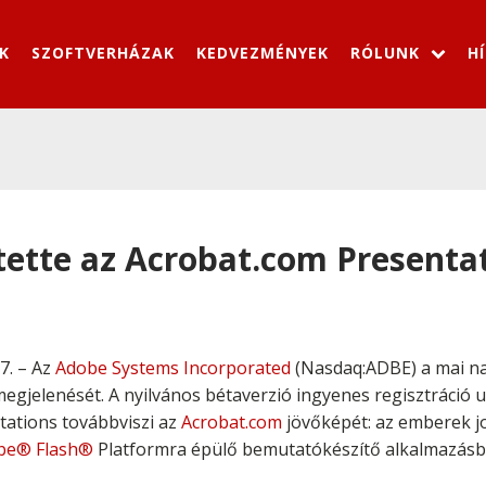
K
SZOFTVERHÁZAK
KEDVEZMÉNYEK
RÓLUNK
H
tette az Acrobat.com Presenta
7. – Az
Adobe Systems Incorporated
(Nasdaq:ADBE) a mai na
egjelenését. A nyilvános bétaverzió ingyenes regisztráció 
tations továbbviszi az
Acrobat.com
jövőképét: az emberek 
be® Flash®
Platformra épülő bemutatókészítő alkalmazásb