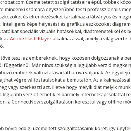
crobat.com üzemeltetett szolgáltatásaira épül, többek közö
te mindenki számára egyszerűbbé teszi professzionális me
 eszközöket és elrendezéseket tartalmaz a látványos és meg
, intelligens képelhelyezést és grafikus eszközöket diagra
atóikat speciális vizuális hatásokkal, diaátmenetekkel és b
ák az
Adobe Flash Player
alkalmazással, amely a világszerte 
ő.
tővé teszi az embereknek, hogy közösen dolgozzanak a be
től függetlenül. Már nincs szükség a legújabb verzió megker
böző emberek változtatásai láthatóvá váljanak. Az egyidej
that végre változtatásokat a bemutatón. Az alkalmazással 
meg vagy szerkeszti azt, illetve hogy melyik diát melyik mun
a legújabb verziót érhetik el bármely internetkapcsolattal r
n, a ConnectNow szolgáltatáson keresztül vagy offline m
b bővíti eddigi üzemeltett szolgáltatásaink körét, így ügy