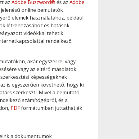
tt az
Adobe Buzzword®
és az
Adobe
gjelenésű online bemutatók
nyerő elemek használatához, például
mok létrehozásához és hatások
eágyazott videókkal tehetik
internetkapcsolattal rendelkező
mutatókon, akár egyszerre, vagy
esésére vagy az eltérő másolatok
ű szerkesztési képességeknek
az is egyszerűen követhető, hogy ki
katárs szerkeszti. Mivel a bemutató
endelkező számítógépről, és a
ódon,
PDF
formátumban juttathatják
feleink a dokumentumok