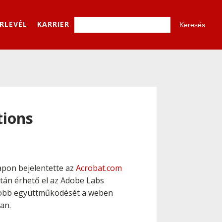
ÍRLEVÉL
KARRIER
tions
pon bejelentette az
Acrobat.com
után érhető el az Adobe Labs
jobb együttműködését a weben
an.