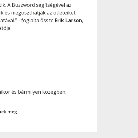
tik. A Buzzword segítségével az
k és megoszthatják az ötleteiket.
tával.” - foglalta össze
Erik Larson
,
atója
rmikor és bármilyen közegben.
nnek meg.