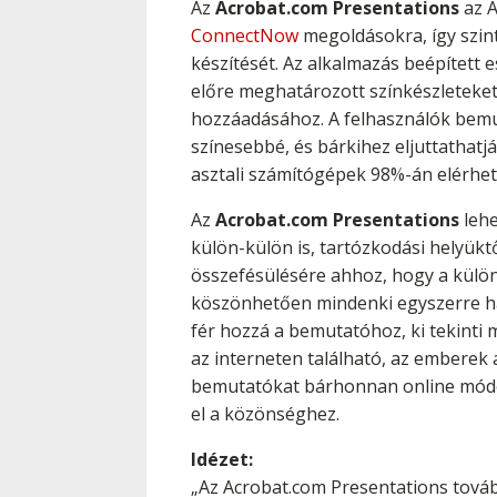
Az
Acrobat.com Presentations
az A
ConnectNow
megoldásokra, így szin
készítését. Az alkalmazás beépített
előre meghatározott színkészleteket
hozzáadásához. A felhasználók bemut
színesebbé, és bárkihez eljuttathatj
asztali számítógépek 98%-án elérhet
Az
Acrobat.com Presentations
lehe
külön-külön is, tartózkodási helyük
összefésülésére ahhoz, hogy a külön
köszönhetően mindenki egyszerre haj
fér hozzá a bemutatóhoz, ki tekinti 
az interneten található, az emberek 
bemutatókat bárhonnan online módo
el a közönséghez.
Idézet:
„Az Acrobat.com Presentations továb