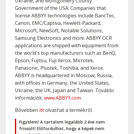
Ukraine, and Montgomery County
Government of the USA. Companies that
license ABBYY technologies include BancTec,
Canon, EMC/Captiva, Hewlett-Packard,
Microsoft, NewSoft, Notable Solutions,
Samsung Electronics and more. ABBYY OCR
applications are shipped with equipment from
the world's top manufacturers such as BenQ,
Epson, Fujitsu, Fuji Xerox, Microtek,
Panasonic, Plustek, Toshiba, and Xerox.
ABBYY is headquartered in Moscow, Russia,
with offices in Germany, the United States,
Ukraine, the UK, Japan and Taiwan. További
információk:
www.ABBYY.com
.
Bővebben
itt
olvashat a termékről.
Figyelem! A tartalom legalább 2 éve nem
frissült! Előfordulhat, hogy a képek nem