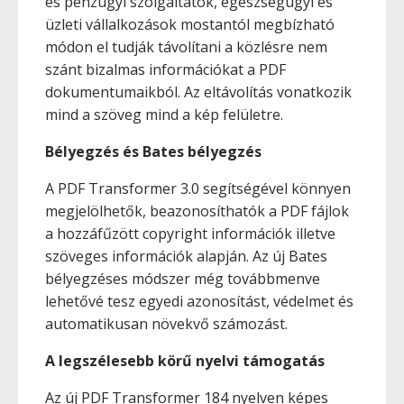
és pénzügyi szolgáltatók, egészségügyi és
üzleti vállalkozások mostantól megbízható
módon el tudják távolítani a közlésre nem
szánt bizalmas információkat a PDF
dokumentumaikból. Az eltávolítás vonatkozik
mind a szöveg mind a kép felületre.
Bélyegzés és Bates bélyegzés
A PDF Transformer 3.0 segítségével könnyen
megjelölhetők, beazonosíthatók a PDF fájlok
a hozzáfűzött copyright információk illetve
szöveges információk alapján. Az új Bates
bélyegzéses módszer még továbbmenve
lehetővé tesz egyedi azonosítást, védelmet és
automatikusan növekvő számozást.
A legszélesebb körű nyelvi támogatás
Az új PDF Transformer 184 nyelven képes