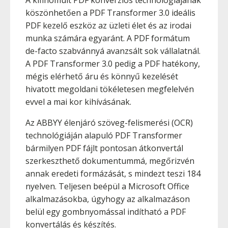
A kifinomult PDF konverziós technológiájának
köszönhetően a PDF Transformer 3.0 ideális
PDF kezelő eszköz az üzleti élet és az irodai
munka számára egyaránt. A PDF formátum
de-facto szabvánnyá avanzsált sok vállalatnál.
A PDF Transformer 3.0 pedig a PDF hatékony,
mégis elérhető áru és könnyű kezelését
hivatott megoldani tökéletesen megfelelvén
evvel a mai kor kihívásának.
Az ABBYY élenjáró szöveg-felismerési (OCR)
technológiáján alapuló PDF Transformer
bármilyen PDF fájlt pontosan átkonvertál
szerkeszthető dokumentummá, megőrizvén
annak eredeti formázását, s mindezt teszi 184
nyelven. Teljesen beépül a Microsoft Office
alkalmazásokba, úgyhogy az alkalmazáson
belül egy gombnyomással indítható a PDF
konvertálás és készítés.