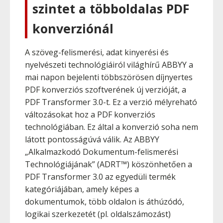
szintet a többoldalas PDF
konverziónál
A szöveg-felismerési, adat kinyerési és
nyelvészeti technológiáiról világhírű ABBYY a
mai napon bejelenti többszörösen díjnyertes
PDF konverziós szoftverének új verzióját, a
PDF Transformer 3.0-t. Ez a verzió mélyreható
változásokat hoz a PDF konverziós
technológiában. Ez által a konverzió soha nem
látott pontosságúvá válik. Az ABBYY
„Alkalmazkodó Dokumentum-felismerési
Technológiájának” (ADRT™) köszönhetően a
PDF Transformer 3.0 az egyedüli termék
kategóriájában, amely képes a
dokumentumok, több oldalon is áthúzódó,
logikai szerkezetét (pl. oldalszámozást)