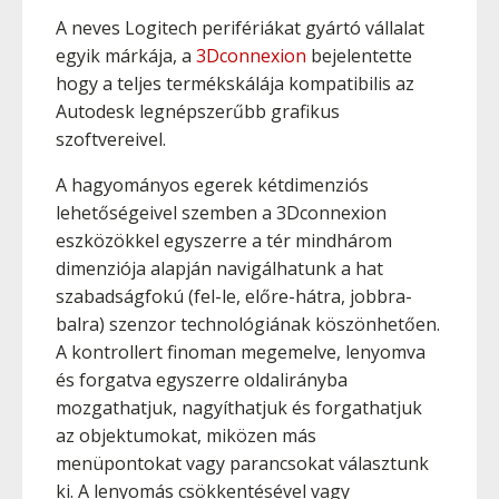
A neves Logitech perifériákat gyártó vállalat
egyik márkája, a
3Dconnexion
bejelentette
hogy a teljes termékskálája kompatibilis az
Autodesk legnépszerűbb grafikus
szoftvereivel.
A hagyományos egerek kétdimenziós
lehetőségeivel szemben a 3Dconnexion
eszközökkel egyszerre a tér mindhárom
dimenziója alapján navigálhatunk a hat
szabadságfokú (fel-le, előre-hátra, jobbra-
balra) szenzor technológiának köszönhetően.
A kontrollert finoman megemelve, lenyomva
és forgatva egyszerre oldalirányba
mozgathatjuk, nagyíthatjuk és forgathatjuk
az objektumokat, miközen más
menüpontokat vagy parancsokat választunk
ki. A lenyomás csökkentésével vagy