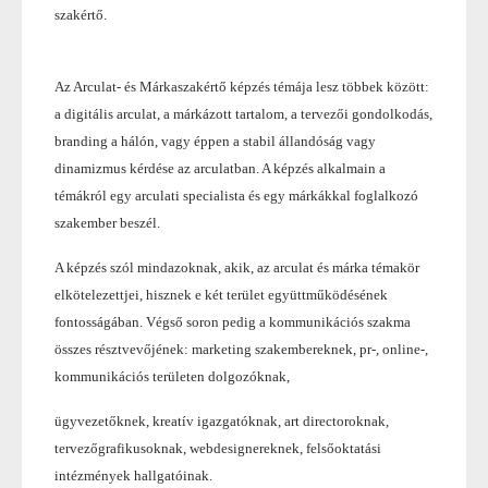
szakértő.
Az Arculat- és Márkaszakértő képzés témája lesz többek között:
a digitális arculat, a márkázott tartalom, a tervezői gondolkodás,
branding a hálón, vagy éppen a stabil állandóság vagy
dinamizmus kérdése az arculatban. A képzés alkalmain a
témákról egy arculati specialista és egy márkákkal foglalkozó
szakember beszél.
A képzés szól mindazoknak, akik, az arculat és márka témakör
elkötelezettjei, hisznek e két terület együttműködésének
fontosságában. Végső soron pedig a kommunikációs szakma
összes résztvevőjének: marketing szakembereknek, pr-, online-,
kommunikációs területen dolgozóknak,
ügyvezetőknek, kreatív igazgatóknak, art directoroknak,
tervezőgrafikusoknak, webdesignereknek, felsőoktatási
intézmények hallgatóinak.