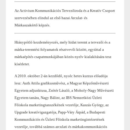
Az Activium Kommunikációs Tervezőiroda és a Kreatív Csoport
szervezésében elindul az első hazai Arculat- és
Márkaszakértő képzés.
Hiánypótló kezdeményezés, mely hidat teremt a tervezői és a
márka-teremtési folyamatok résztvevői között, egyúttal a
márkaépítés csapatmunkájában közös nyelv kialakítására tesz
kísérletet.
A 2010. október 2-án kezdődő, nyolc hetes kurzus előadója
lesz: Auth Attila grafikusművész, a Magyar Képzőművészeti
Egyetem adjunktusa, Zsótér László, a Moholy-Nagy Művészeti
Egyetem tanára, Nagy Bálint, az IBS Nemzetközi Üzleti
Főiskola marketingtanszékének vezetője, Kaszás György, az
Upgrade kreatívigazgatója, Papp-Váry Árpád, a Budapesti
Kommunikációs és Üzleti Főiskola marketingintézetének
vezetője, továbbá számos arculati és márkakommunikációs