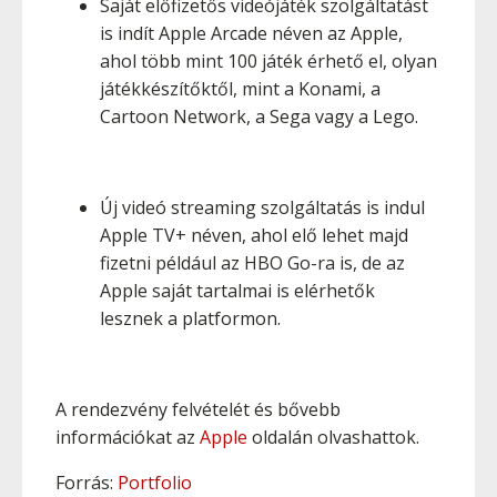
Saját előfizetős videójáték szolgáltatást
is indít Apple Arcade néven az Apple,
ahol több mint 100 játék érhető el, olyan
játékkészítőktől, mint a Konami, a
Cartoon Network, a Sega vagy a Lego.
Új videó streaming szolgáltatás is indul
Apple TV+ néven, ahol elő lehet majd
fizetni például az HBO Go-ra is, de az
Apple saját tartalmai is elérhetők
lesznek a platformon.
A rendezvény felvételét és bővebb
információkat az
Apple
oldalán olvashattok.
Forrás:
Portfolio