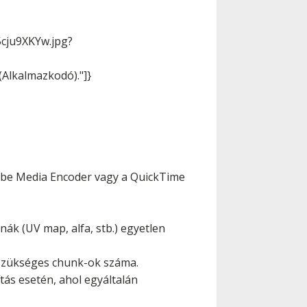
5cju9XKYw.jpg?
(Alkalmazkodó)."]}
obe Media Encoder vagy a QuickTime
ák (UV map, alfa, stb.) egyetlen
 szükséges chunk-ok száma.
tás esetén, ahol egyáltalán