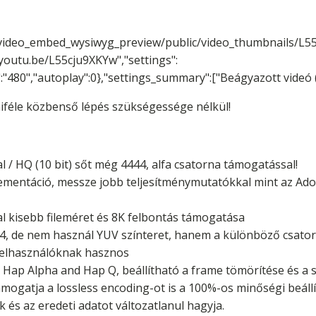
/video_embed_wysiwyg_preview/public/video_thumbnails/L5
youtu.be/L55cju9XKYw","settings":
":"480","autoplay":0},"settings_summary":["Beágyazott videó 
iféle közbenső lépés szükségessége nélkül!
l / HQ (10 bit) sőt még 4444, alfa csatorna támogatással!
lementáció, messze jobb teljesítménymutatókkal mint az Ad
al kisebb fileméret és 8K felbontás támogatása
4, de nem használ YUV színteret, hanem a különböző csatorn
 felhasználóknak hasznos
 Hap Alpha and Hap Q, beállítható a frame tömörítése és a
mogatja a lossless encoding-ot is a 100%-os minőségi beállí
és az eredeti adatot változatlanul hagyja.