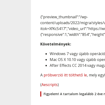
{"preview_thumbnail":"/wp-
content/uploads/2022/migra/styles
itok=XfKcS417","video_url":"https:/
{"responsive":1,"width":"854","height
Követelmények:
Windows 7 vagy újabb operáció
Mac OS X 10.10 vagy újabb ope
After Effects CC 2014 vagy mag
A
próbverzió itt tölthető le
, mely egy
(
Aescripts
)
Figyelem! A tartalom legalább 2 éve 