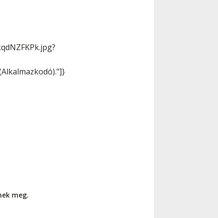
kqdNZFKPk.jpg?
(Alkalmazkodó)."]}
nnek meg.