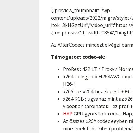
{"preview_thumbnail":"/wp-
content/uploads/2022/migra/styles
itok=3kHGgzUn","video_url":"https://
{"responsive":1,"width":"854","height
Az AfterCodecs mindezt elvégzi bárm
Támogatott codec-ek:
ProRes : 422 LT / Proxy / Norma
x264 : a legjobb H264/AVC imp
H264
x265 : az x264-hez képest 30%-
x264 RGB : ugyanaz mint az x26
videóban tárolhatók - ez profi
HAP
GPU gyorsított codec: Hap,
Az összes x26* codec egyben tá
nincsenek tömörítési problémák 