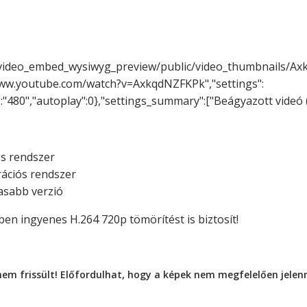
/video_embed_wysiwyg_preview/public/video_thumbnails/Ax
/www.youtube.com/watch?v=AxkqdNZFKPk","settings":
":"480","autoplay":0},"settings_summary":["Beágyazott videó 
s rendszer
rációs rendszer
asabb verzió
ben ingyenes H.264 720p tömörítést is biztosít!
nem frissült! Előfordulhat, hogy a képek nem megfelelően jele