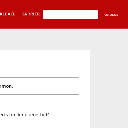
ÍRLEVÉL
KARRIER
ormon.
fects render queue-ból?