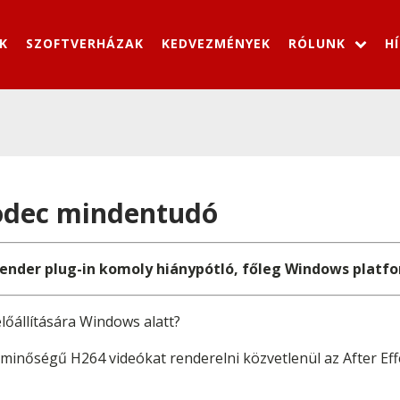
K
SZOFTVERHÁZAK
KEDVEZMÉNYEK
RÓLUNK
H
codec mindentudó
render plug-in komoly hiánypótló, főleg Windows platf
őállítására Windows alatt?
ló minőségű H264 videókat renderelni közvetlenül az After Ef