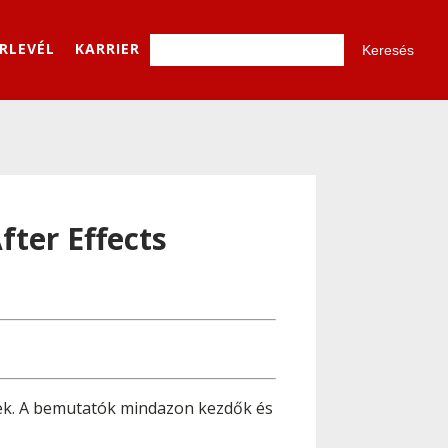
ÍRLEVÉL
KARRIER
ter Effects
tőek. A bemutatók mindazon kezdők és