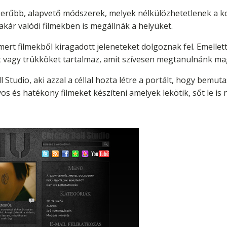
erűbb, alapvető módszerek, melyek nélkülözhetetlenek a 
kár valódi filmekben is megállnák a helyüket.
mert filmekből kiragadott jeleneteket dolgoznak fel. Emelle
t vagy trükköket tartalmaz, amit szívesen megtanulnánk mag
Studio, aki azzal a céllal hozta létre a portált, hogy bemut
yos és hatékony filmeket készíteni amelyek lekötik, sőt le is