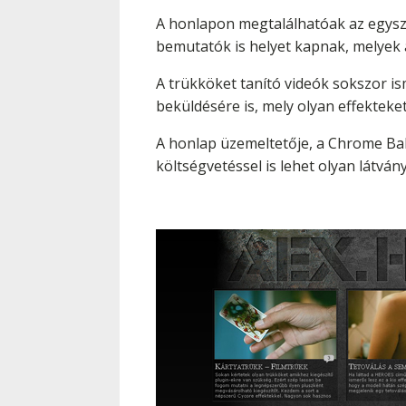
A honlapon megtalálhatóak az egysz
bemutatók is helyet kapnak, melyek a
A trükköket tanító videók sokszor is
beküldésére is, mely olyan effekteke
A honlap üzemeltetője, a Chrome Ball 
költségvetéssel is lehet olyan látván