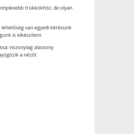
komplexebb trükkökhöz, de olyan
tt lehetőség van egyedi kérésünk
unk is elkészíteni.
assa: viszonylag alacsony
 nyűgözik a nézőt.