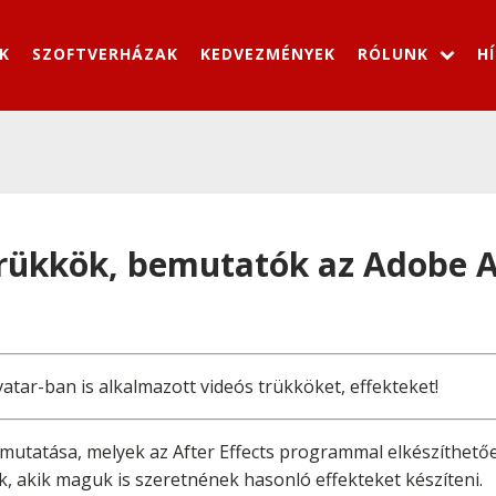
K
SZOFTVERHÁZAK
KEDVEZMÉNYEK
RÓLUNK
H
trükkök, bemutatók az Adobe Af
tar-ban is alkalmazott videós trükköket, effekteket!
 bemutatása, melyek az After Effects programmal elkészíthe
 akik maguk is szeretnének hasonló effekteket készíteni.