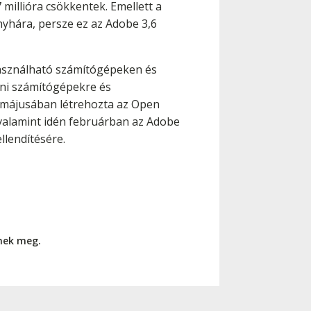
millióra csökkentek. Emellett a
nyhára, persze ez az Adobe 3,6
használható számítógépeken és
eni számítógépekre és
 májusában létrehozta az Open
 valamint idén februárban az Adobe
llendítésére.
nnek meg.