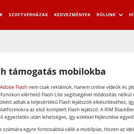
K
SZOFTVERHÁZAK
KEDVEZMÉNYEK
RÓLUNK
H
ash támogatás mobilokba
Adobe Flash
nem csak reklámok, hanem online videók és ját
lefonokon elérhető Flash Lite segítségével módosítás nélkül
ést adtak a teljesértékű Flash lejátszók elkészítéséhez, íg
atformokra az első komplett Flash lejátszó. A RIM BlackBe
 egyeztetés után lehetséges, így ezekkel fejlesztése egyelő
 számára egyre fontosabbá válik a mobilpiac, hiszen az idei