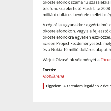
okostelefonok száma 13 százalékkal 3
telefonokra elérhető Flash Lite 2008
milliárd dolláros bevétele mellett mé
A cég célja ugyanakkor egyértelmű: 
okostelefonokon, vagyis a fejlesztő
okostelefonokra egyetlen eszközzel
Screen Project kezdeményezést, mely
és a Nokia 10 millió dolláros alapot 
Várjuk Olvasóink véleményét a
Fóru
Forrás:
Mobilarena
Figyelem! A tartalom legalább 2 éve 