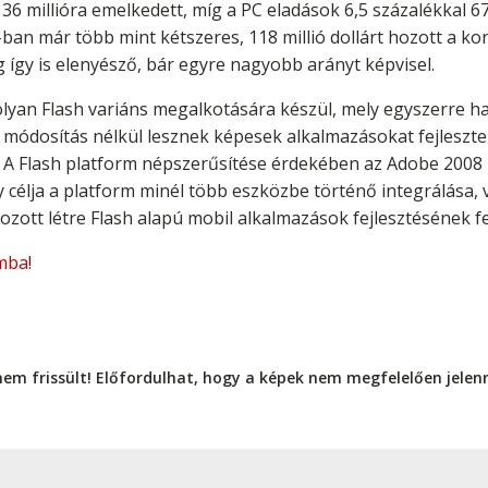
6 millióra emelkedett, míg a PC eladások 6,5 százalékkal 67 
-ban már több mint kétszeres, 118 millió dollárt hozott a ko
g így is elenyésző, bár egyre nagyobb arányt képvisel.
olyan Flash variáns megalkotására készül, mely egyszerre 
k módosítás nélkül lesznek képesek alkalmazásokat fejleszt
. A Flash platform népszerűsítése érdekében az Adobe 2008
 célja a platform minél több eszközbe történő integrálása,
hozott létre Flash alapú mobil alkalmazások fejlesztésének fe
mba
!
nem frissült! Előfordulhat, hogy a képek nem megfelelően jele