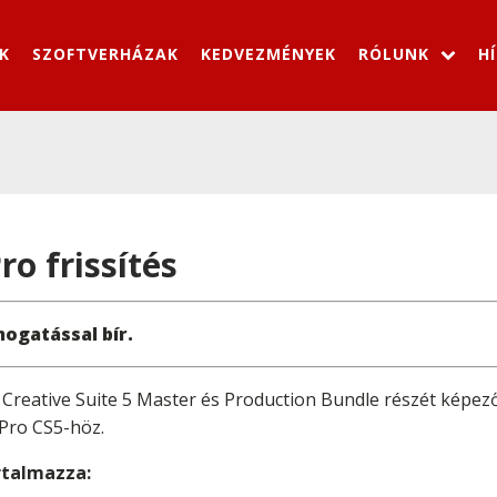
K
SZOFTVERHÁZAK
KEDVEZMÉNYEK
RÓLUNK
H
o frissítés
ogatással bír.
e Creative Suite 5 Master és Production Bundle részét képez
Pro CS5-höz.
artalmazza: