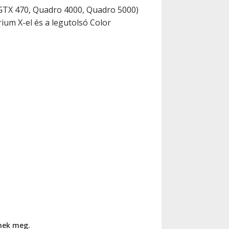
GTX 470, Quadro 4000, Quadro 5000)
ium X-el és a legutolsó Color
nnek meg.