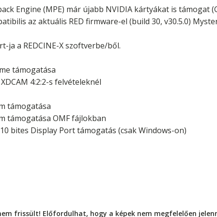
ack Engine (MPE) már újabb NVIDIA kártyákat is támogat (
bilis az aktuális RED firmware-el (build 30, v30.5.0) Myster
t-ja a REDCINE-X szoftverbe/ből.
time támogatása
XDCAM 4:2:2-s felvételeknél
um támogatása
m támogatása OMF fájlokban
10 bites Display Port támogatás (csak Windows-on)
nem frissült! Előfordulhat, hogy a képek nem megfelelően jele