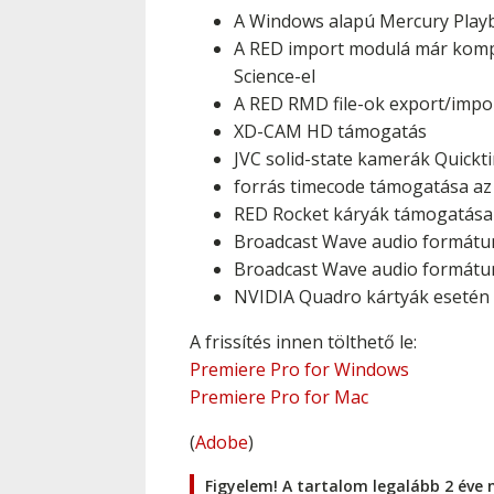
A Windows alapú Mercury Playb
A RED import modulá már kompati
Science-el
A RED RMD file-ok export/impor
XD-CAM HD támogatás
JVC solid-state kamerák Quick
forrás timecode támogatása az 
RED Rocket káryák támogatása
Broadcast Wave audio formát
Broadcast Wave audio formátu
NVIDIA Quadro kártyák esetén 
A frissítés innen tölthető le:
Premiere Pro for Windows
Premiere Pro for Mac
(
Adobe
)
Figyelem! A tartalom legalább 2 éve 