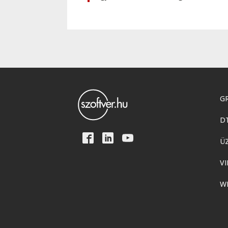
GR
D
Ü
VI
W