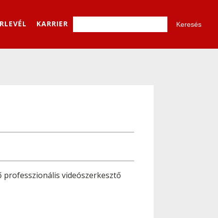
ÍRLEVÉL
KARRIER
ő professzionális videószerkesztő