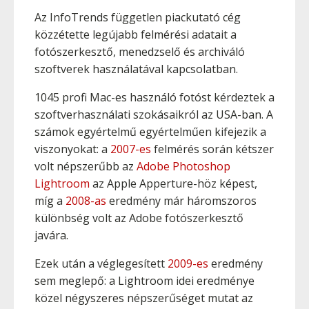
Az InfoTrends független piackutató cég
közzétette legújabb felmérési adatait a
fotószerkesztő, menedzselő és archiváló
szoftverek használatával kapcsolatban.
1045 profi Mac-es használó fotóst kérdeztek a
szoftverhasználati szokásaikról az USA-ban. A
számok egyértelmű egyértelműen kifejezik a
viszonyokat: a
2007-es
felmérés során kétszer
volt népszerűbb az
Adobe Photoshop
Lightroom
az Apple Apperture-höz képest,
míg a
2008-as
eredmény már háromszoros
különbség volt az Adobe fotószerkesztő
javára.
Ezek után a véglegesített
2009-es
eredmény
sem meglepő: a Lightroom idei eredménye
közel négyszeres népszerűséget mutat az