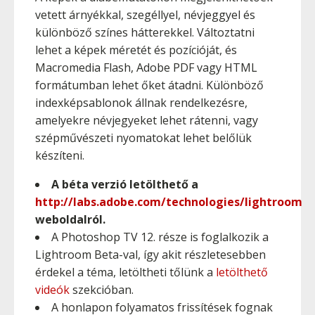
vetett árnyékkal, szegéllyel, névjeggyel és
különböző színes hátterekkel. Változtatni
lehet a képek méretét és pozícióját, és
Macromedia Flash, Adobe PDF vagy HTML
formátumban lehet őket átadni. Különböző
indexképsablonok állnak rendelkezésre,
amelyekre névjegyeket lehet rátenni, vagy
szépművészeti nyomatokat lehet belőlük
készíteni.
A béta verzió letölthető a
http://labs.adobe.com/technologies/lightroom
weboldalról.
A Photoshop TV 12. része is foglalkozik a
Lightroom Beta-val, így akit részletesebben
érdekel a téma, letöltheti tőlünk a
letölthető
videók
szekcióban.
A honlapon folyamatos frissítések fognak