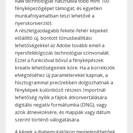
Raw technológiát használva több mint 100
fényképezőgépet támogat, és egyetlen
munkafolyamatban teszi lehetővé a
nyerskonverziót.
A részletgazdagabb fekete-fehér képeket
előállító új, bontott tónusbeállítási
lehetőségekkel az Adobe tovább emeli a
nyersfeldolgozás technológiai színvonalát.
Ezzel a funkcióval bővül a fényképészek
kreatív lehetőségeinek köre. Ha a korrekciók
elvégzéséhez új paramétereket kapnak, a
hisztogrammal precízebben dolgozhatnak a
fényképek különböző részein. Importnál
lehetőség nyílik a fájlok átkonvertálására
digitális negatív formátumba (DNG), vagy
azok átnevezésére, és mappák vagy dátum
szerint történő válogatására.
A képek a diabemutatókon megjeleníthetőek