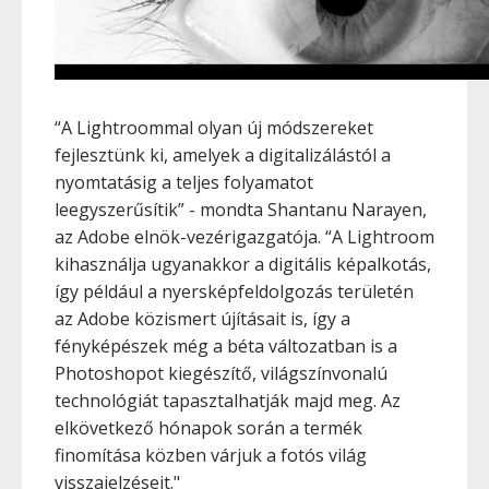
“A Lightroommal olyan új módszereket
fejlesztünk ki, amelyek a digitalizálástól a
nyomtatásig a teljes folyamatot
leegyszerűsítik” - mondta Shantanu Narayen,
az Adobe elnök-vezérigazgatója. “A Lightroom
kihasználja ugyanakkor a digitális képalkotás,
így például a nyersképfeldolgozás területén
az Adobe közismert újításait is, így a
fényképészek még a béta változatban is a
Photoshopot kiegészítő, világszínvonalú
technológiát tapasztalhatják majd meg. Az
elkövetkező hónapok során a termék
finomítása közben várjuk a fotós világ
visszajelzéseit."