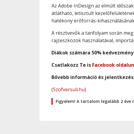
Az Adobe InDesign az elmúlt idősza
átlátható, letisztult kezelőfelületé
hatékony erőforrás-kihasználásána
A résztvevők a tanfolyam során megi
rajzeszközök használatával, importál
Diákok számára 50% kedvezményt
Csatlakozz Te is
Facebook oldalu
Bővebb információ és jelentkezés
(
Szofversuli.hu
)
Figyelem! A tartalom legalább 2 éve 