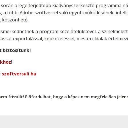
k során a legelterjedtebb kiadványszerkesztő programmá nő
nek, a többi Adobe szoftverrel való együttműködésének, intel
k köszönhető.
smerkedhetnek a program kezelőfelületével, a színelmélette
ással-exportálással, képkezeléssel, mesteroldalak értelmez
 biztosítunk!
nkhoz
!
:
szoftversuli.hu
nem frissült! Előfordulhat, hogy a képek nem megfelelően jele