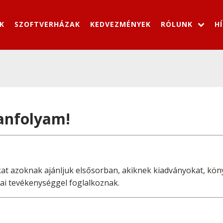
K
SZOFTVERHÁZAK
KEDVEZMÉNYEK
RÓLUNK
H
anfolyam!
 azoknak ajánljuk elsősorban, akiknek kiadványokat, könyv
iai tevékenységgel foglalkoznak.