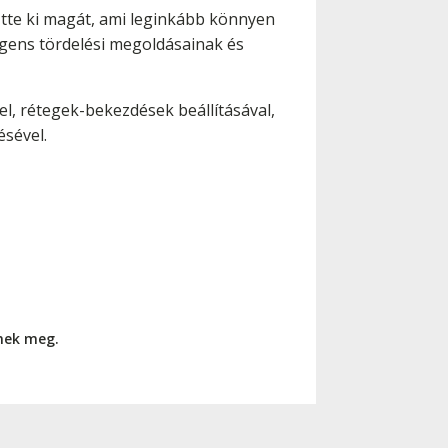
tte ki magát, ami leginkább könnyen
ligens tördelési megoldásainak és
l, rétegek-bekezdések beállításával,
ésével.
nnek meg.