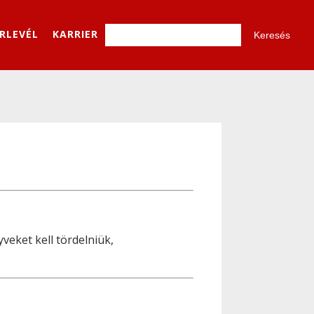
ÍRLEVÉL
KARRIER
eket kell tördelniük,