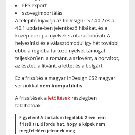
EPS export
szövegimportálás
A telepítő kijavítja az InDesign CS2 4.0.2 és a
4.0.1 update-ben jelentkező hibákat, és a
közép-európai nyelvek szótárát kibővíti. A
helyesírási és elválasztómodul így hét további,
ebbe a régióba tartozó nyelvet támogat
teljeskörűen: a románt, a szlovént, a horvátot,
az észtet, a litvánt, a lettet és a bolgárt.
Ez a frissítés a magyar InDesign CS2 magyar
verziókkal
nem kompatibilis
A frissítések a
letöltések
részlegben
találhatóak.
Figyelem! A tartalom legalább 2 éve nem
frissült! Előfordulhat, hogy a képek nem
megfelelően jelennek meg.