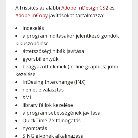
A frissítés az alábbi
Adobe InDesign CS2
és
Adobe InCopy
javításokat tartalmazza:
indexelés
a program indításakor jelentkező gondok
kiküszöbölése
áttetszőségi hibák javítása
gyorsbillentyűk
beágyazott elemek (in-line graphics) jobb
kezelése
InDesing Interchange (INX)
német elválasztás
XML
library fájlok kezelése
a program sebességének javítása
QuickTime 7.x támogatás
nyomtatás
SING glyphek alkalmazása