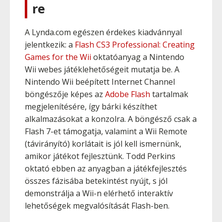
re
A Lynda.com egészen érdekes kiadvánnyal
jelentkezik: a
Flash CS3 Professional: Creating
Games for the Wii
oktatóanyag a Nintendo
Wii webes játéklehetőségeit mutatja be. A
Nintendo Wii beépített Internet Channel
böngészője képes az
Adobe Flash
tartalmak
megjelenítésére, így bárki készíthet
alkalmazásokat a konzolra. A böngésző csak a
Flash 7-et támogatja, valamint a Wii Remote
(távirányító) korlátait is jól kell ismernünk,
amikor játékot fejlesztünk. Todd Perkins
oktató ebben az anyagban a játékfejlesztés
összes fázisába betekintést nyújt, s jól
demonstrálja a Wii-n elérhető interaktív
lehetőségek megvalósítását Flash-ben.