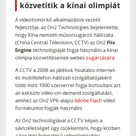
közvetítik a kínai olimpiát
A videotömörítő alkalmazások vezető
fejlesztője, az On2 Technologies bejelentette,
hogy Kína nemzeti műsorsugárzó hálózata
(China Central Television, CCTV) az On2
Flix
Engine
technológiáját fogja használni a kínai
olimpia közvetítéseinek webes
sugárzására
.
A CCTV a 2008-as játékok hivatalos internet-
és mobiltelefon-hálózati szolgáltatójaként
több mint 1000 szerverrel fogja biztosítani azt
az exkluzív video-on-demand szolgáltatást,
amihez az On2 VP6-alapú
Adobe Flash
videó
formátumot fogják használni.
Az On2 technológiával a CCTV képes a
sávszélességet úgy csökkenteni, hogy közben
a korábbi fejlesztésű videotömörítési