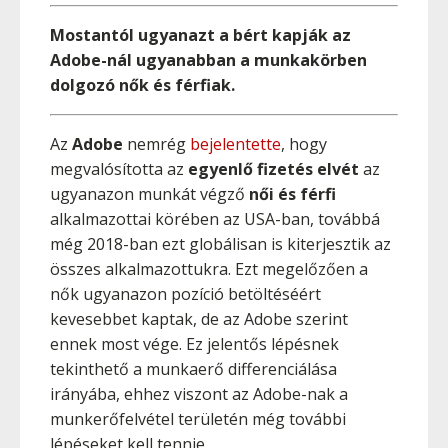
Mostantól ugyanazt a bért kapják az
Adobe-nál ugyanabban a munkakörben
dolgozó nők és férfiak.
Az
Adobe
nemrég
bejelentette
, hogy
megvalósította az
egyenlő fizetés elvét
az
ugyanazon munkát végző
női és férfi
alkalmazottai körében az USA-ban, továbbá
még 2018-ban ezt globálisan is kiterjesztik az
összes alkalmazottukra. Ezt megelőzően a
nők ugyanazon pozíció betöltéséért
kevesebbet kaptak, de az Adobe szerint
ennek most vége. Ez jelentős lépésnek
tekinthető a munkaerő differenciálása
irányába, ehhez viszont az Adobe-nak a
munkerőfelvétel területén még további
lépéseket kell tennie.