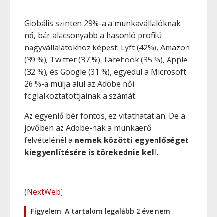
Globális szinten 29%-a a munkavállalóknak
nő, bár alacsonyabb a hasonló profilú
nagyvállalatokhoz képest: Lyft (42%), Amazon
(39 %), Twitter (37 %), Facebook (35 %), Apple
(32 %), és Google (31 %), egyedül a Microsoft
26 %-a múlja alul az Adobe női
foglalkoztatottjainak a számát.
Az egyenlő bér fontos, ez vitathatatlan. De a
jövőben az Adobe-nak a munkaerő
felvételénél a
nemek közötti egyenlőséget
kiegyenlítésére is törekednie kell.
(
NextWeb
)
Figyelem! A tartalom legalább 2 éve nem