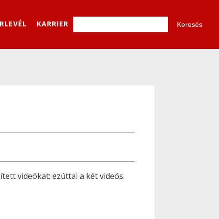
ÍRLEVÉL
KARRIER
ett videókat: ezúttal a két videós