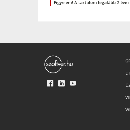
Figyelem! A tartalom legalább 2 éve 
GR
D
Ü
VI
W