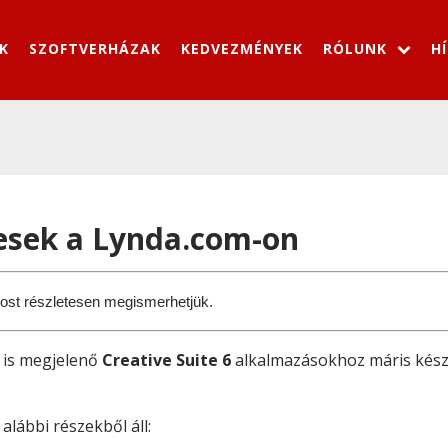
K
SZOFTVERHÁZAK
KEDVEZMÉNYEK
RÓLUNK
H
esek a Lynda.com-on
ost részletesen megismerhetjük.
 is megjelenő
Creative Suite 6
alkalmazásokhoz máris készít
alábbi részekből áll: