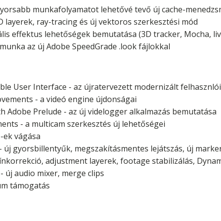
 gyorsabb munkafolyamatot lehetővé tevő új cache-menedz
 layerek, ray-tracing és új vektoros szerkesztési mód
uális effektus lehetőségek bemutatása (3D tracker, Mocha, li
 munka az új Adobe SpeedGrade .look fájlokkal
e User Interface - az újratervezett modernizált felhasznlói
vements - a videó engine újdonságai
ith Adobe Prelude - az új videlogger alkalmazás bemutatása
nts - a multicam szerkesztés új lehetőségei
e-ek vágása
 új gyorsbillentyűk, megszakításmentes lejátszás, új mark
ínkorrekció, adjustment layerek, footage stabilizálás, Dynam
új audio mixer, merge clips
um támogatás