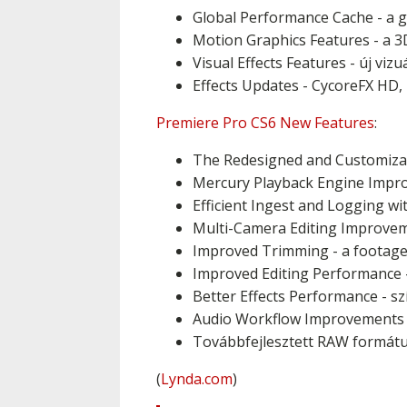
Global Performance Cache - a
Motion Graphics Features - a 3D
Visual Effects Features - új viz
Effects Updates - CycoreFX HD,
Premiere Pro CS6 New Features
:
The Redesigned and Customizabl
Mercury Playback Engine Impro
Efficient Ingest and Logging w
Multi-Camera Editing Improveme
Improved Trimming - a footag
Improved Editing Performance -
Better Effects Performance - sz
Audio Workflow Improvements - 
Továbbfejlesztett RAW formát
(
Lynda.com
)