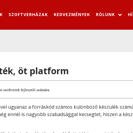
K
SZOFTVERHÁZAK
KEDVEZMÉNYEK
RÓLUNK
H
ték, öt platform
n szoftverek fejlesztői számára.
vel ugyanaz a forráskód számos különböző készülék számár
ég ennél is nagyobb szabadsággal kecsegtet, hiszen a kész