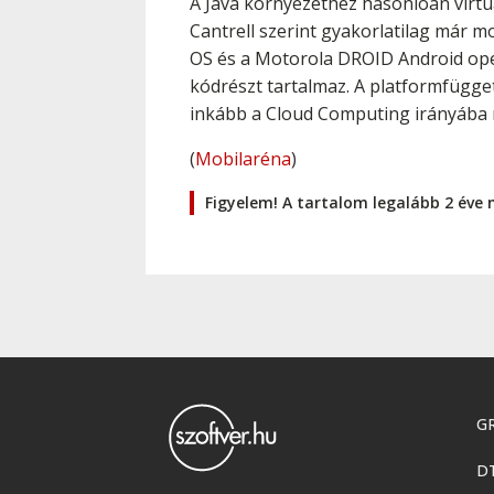
A Java környezethez hasonlóan virtuá
Cantrell szerint gyakorlatilag már m
OS és a Motorola DROID Android oper
kódrészt tartalmaz. A platformfügge
inkább a Cloud Computing irányába 
(
Mobilaréna
)
Figyelem! A tartalom legalább 2 éve 
GR
D