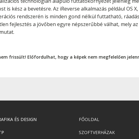
lizációs technológián alapuló futtatókörnyezet jelenleg még 
ost is kész a bevetésre. Az iReverse alkalmazás például OS 
ációs rendszerén is minden gond nélkül futtatható, ráadásu
tlen fejlesztés a jövőben egyre népszerűbbé válhat, mely az
mutat.
nem frissült! Előfordulhat, hogy a képek nem megfelelően jele
AFIKA ÉS DESIGN
FŐOLDAL
TP
SZOFTVERHÁZAK