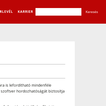
ÍRLEVÉL
KARRIER
a is lefordítható mindenféle
 szoftver hordozhatóságát biztosítja