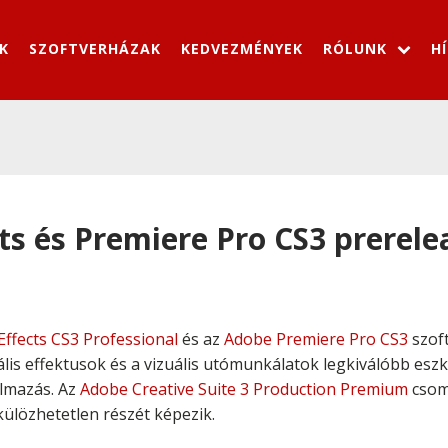
K
SZOFTVERHÁZAK
KEDVEZMÉNYEK
RÓLUNK
H
ts és Premiere Pro CS3 prerele
Effects CS3 Professional
és az
Adobe Premiere Pro CS3
szoft
iális effektusok és a vizuális utómunkálatok legkiválóbb esz
lmazás. Az
Adobe Creative Suite 3 Production Premium
csoma
ülözhetetlen részét képezik.