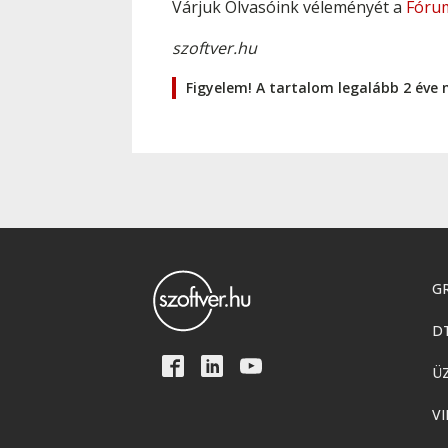
Várjuk Olvasóink véleményét a
Fóru
szoftver.hu
Figyelem! A tartalom legalább 2 éve 
GR
D
Ü
VI