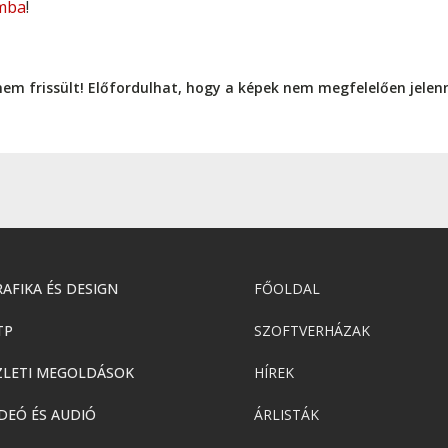
mba
!
nem frissült! Előfordulhat, hogy a képek nem megfelelően jele
AFIKA ÉS DESIGN
FŐOLDAL
TP
SZOFTVERHÁZAK
ZLETI MEGOLDÁSOK
HÍREK
DEÓ ÉS AUDIÓ
ÁRLISTÁK