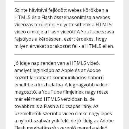
Szinte hitvitává fejlődött webes körökben a
HTML5 és a Flash összehasonlítása a webes
videózás területén. Helyettesíthetik a HTML5
video címkéje a Flash videót? A YouTube szava
fajsúlyos a kérdésben, ezért érdekes, hogy
milyen érveket sorakoztat fel - a HTML5 ellen.
Jó ideje napirenden van a HTML5 videó,
amelyet leginkább az Apple és az Adobe
között kirobbant kommunikációs háború
emelt be a köztudatba. A legnagyobb video-
megosztó, a YouTube filmjeinek nagy része
már elérhető HTML5 verzióban is, de
továbbra is a Flash a fő csapásirány. Az
üzemeltetők szerint a video címke nagy lépés
a nyitott szabványok felé, de jó ideig az Adobe
Flash meghatározó szereplő marad a videó