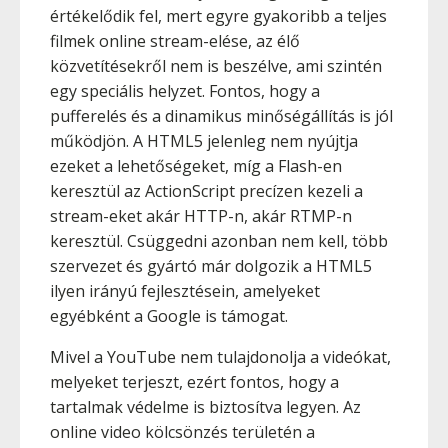
értékelődik fel, mert egyre gyakoribb a teljes
filmek online stream-elése, az élő
közvetítésekről nem is beszélve, ami szintén
egy speciális helyzet. Fontos, hogy a
pufferelés és a dinamikus minőségállítás is jól
működjön. A HTML5 jelenleg nem nyújtja
ezeket a lehetőségeket, míg a Flash-en
keresztül az ActionScript precízen kezeli a
stream-eket akár HTTP-n, akár RTMP-n
keresztül. Csüggedni azonban nem kell, több
szervezet és gyártó már dolgozik a HTML5
ilyen irányú fejlesztésein, amelyeket
egyébként a Google is támogat.
Mivel a YouTube nem tulajdonolja a videókat,
melyeket terjeszt, ezért fontos, hogy a
tartalmak védelme is biztosítva legyen. Az
online video kölcsönzés területén a