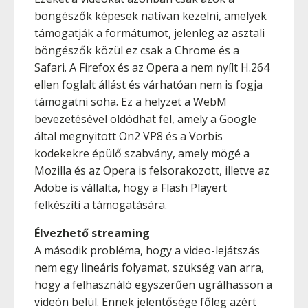
böngészők képesek natívan kezelni, amelyek
támogatják a formátumot, jelenleg az asztali
böngészők közül ez csak a Chrome és a
Safari. A Firefox és az Opera a nem nyílt H.264
ellen foglalt állást és várhatóan nem is fogja
támogatni soha. Ez a helyzet a WebM
bevezetésével oldódhat fel, amely a Google
által megnyitott On2 VP8 és a Vorbis
kodekekre épülő szabvány, amely mögé a
Mozilla és az Opera is felsorakozott, illetve az
Adobe is vállalta, hogy a Flash Playert
felkészíti a támogatására.
Élvezhető streaming
A második probléma, hogy a video-lejátszás
nem egy lineáris folyamat, szükség van arra,
hogy a felhasználó egyszerűen ugrálhasson a
videón belül. Ennek jelentősége főleg azért