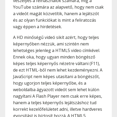
veszélyes a felhasználók számára, míg a
YouTube számára az alapvető, hogy nem csak
a videót magát közvetítik, hanem a lejátszót
és az olyan funkciókat is mint a feliratozás
vagy éppen a hirdetések.
A HD minőségű videó sikít azért, hogy teljes
képernyőben nézzük, ami szintén nem
lehetséges jelenleg a HTML5 video címkével.
Ennek oka, hogy ugyan minden böngésző
képes teljes képernyős nézetre váltani (F11),
de ezt HTML-ből nem lehet kezdeményezni. A
JavaScript nem képes utasítani a böngészőt,
hogy ugorjon teljes képernyőbe, és a
weboldalba ágyazott videót sem lehet külön
nagyítani A Flash Player nem csak erre képes,
hanem a teljes képernyős lejátszáshoz tud
korrekt kezelőfelületet adni, illetve hardveres
gyorsítást is biztosít hozzá. A HTML5