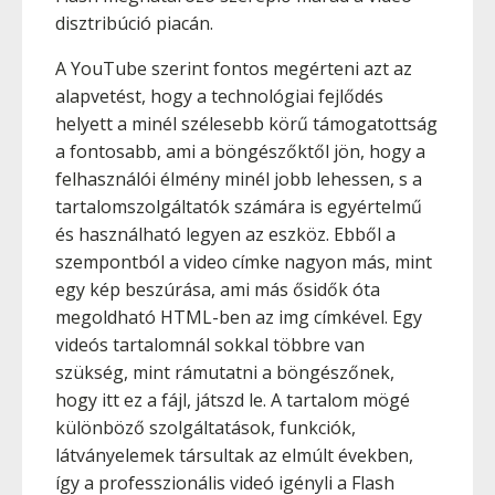
disztribúció piacán.
A YouTube szerint fontos megérteni azt az
alapvetést, hogy a technológiai fejlődés
helyett a minél szélesebb körű támogatottság
a fontosabb, ami a böngészőktől jön, hogy a
felhasználói élmény minél jobb lehessen, s a
tartalomszolgáltatók számára is egyértelmű
és használható legyen az eszköz. Ebből a
szempontból a video címke nagyon más, mint
egy kép beszúrása, ami más ősidők óta
megoldható HTML-ben az img címkével. Egy
videós tartalomnál sokkal többre van
szükség, mint rámutatni a böngészőnek,
hogy itt ez a fájl, játszd le. A tartalom mögé
különböző szolgáltatások, funkciók,
látványelemek társultak az elmúlt években,
így a professzionális videó igényli a Flash