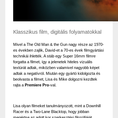
Klasszikus film, digitális folyamatokkal
Mivel a The Old Man & the Gun nagy része az 1970-
es években zajlik, David-et a 70-es évek filmgyártási 
technikái ihlették. A stáb egy Super 16mm filmre 
forgatta a filmet, így a jelenetek hiteles vizuális 
textúrát adtak, miközben valamivel nagyobb képet 
adtak a negatívról. Miután egy gyártó kidolgozta és 
beolvasta a filmet, Lisa és Mike dolgozni kezdtek 
rajta a 
Premiere Pro
-val.
Lisa olyan filmeket tanulmányozott, mint a Downhill 
Racer és a Two-Lane Blacktop, hogy jobban 
megértse az adott kor szerkesztési filozófiáját. 