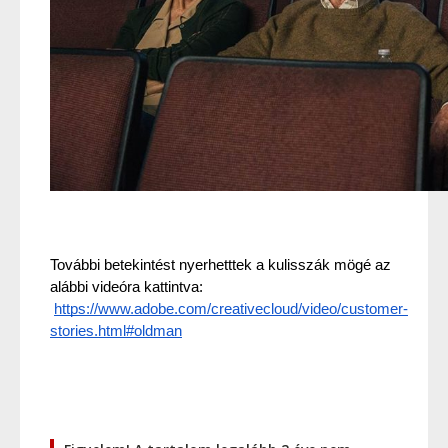
További betekintést nyerhetttek a kulisszák mögé az 
alábbi videóra kattintva:
https://www.adobe.com/creativecloud/video/customer-
stories.html#oldman