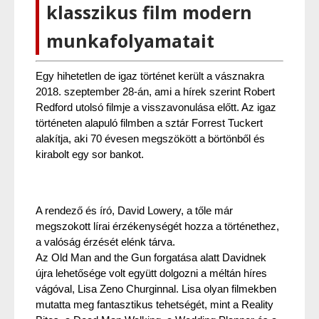
klasszikus film modern
munkafolyamatait
Egy hihetetlen de igaz történet került a vásznakra 
2018. szeptember 28-án, ami a hírek szerint Robert 
Redford utolsó filmje a visszavonulása előtt. Az igaz 
történeten alapuló filmben a sztár Forrest Tuckert 
alakítja, aki 70 évesen megszökött a börtönből és 
kirabolt egy sor bankot.
A rendező és író, David Lowery, a tőle már 
megszokott lírai érzékenységét hozza a történethez, 
a valóság érzését elénk tárva.
Az Old Man and the Gun forgatása alatt Davidnek 
újra lehetősége volt együtt dolgozni a méltán híres 
vágóval, Lisa Zeno Churginnal. Lisa olyan filmekben 
mutatta meg fantasztikus tehetségét, mint a Reality 