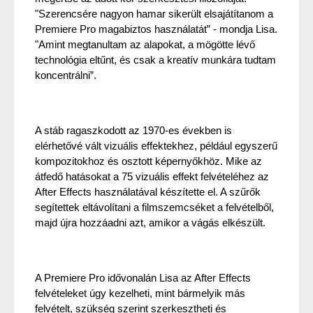
"Szerencsére nagyon hamar sikerült elsajátítanom a 
Premiere Pro magabiztos használatát” - mondja Lisa. 
"Amint megtanultam az alapokat, a mögötte lévő 
technológia eltűnt, és csak a kreatív munkára tudtam 
koncentrálni”.
A stáb ragaszkodott az 1970-es években is 
elérhetővé vált vizuális effektekhez, például egyszerű 
kompozitokhoz és osztott képernyőkhöz. Mike az 
átfedő hatásokat a 75 vizuális effekt felvételéhez az 
After Effects használatával készítette el. A szűrők 
segítettek eltávolítani a filmszemcséket a felvételből, 
majd újra hozzáadni azt, amikor a vágás elkészült.
A Premiere Pro idővonalán Lisa az After Effects 
felvételeket úgy kezelheti, mint bármelyik más 
felvételt, szükség szerint szerkesztheti és 