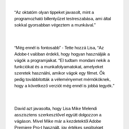
“Az oktatóm olyan tippeket javasolt, mint a 
programozható billentyűzet testreszabása, ami által 
sokkal gyorsabban végeztem a munkával.” 
“Még ennél is fontosabb” - Tette hozzá Lisa, “Az 
Adobe-t valóban érdekli, hogy hogyan használják a 
vágók a programjaikat. “El tudtam mondani nekik a 
funkciókat és a munkafolyamatokat, amelyeket 
szeretek használni, amikor vágok egy filmet. Ők 
pedig továbbították a véleményemet mérnököknek, 
hogy a következő verziót még ennél is jobbá tegyék.”
David azt javasolta, hogy Lisa Mike Melendi 
asszisztens szerkesztővel együtt dolgozzon a 
vágáson. Mivel Mike már a kezdetektől Adobe 
Premiere Pro-t használt, így értékes segítséget 