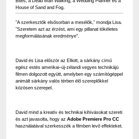
Bites, a Dead Man Walking, a Wedding Planner és a 
House of Sand and Fog.
"A szerkesztők elsősorban a mesélők," mondja Lisa. 
"Szeretem azt az érzést, ami egy pillanat tökéletes 
megformálásának eredménye”.
David és Lisa először az Elliott, a sárkány című 
egész estés amerikai–új-zélandi vegyes technikájú 
filmen dolgozott együtt, amelyben egy számítógéppel 
animált sárkány valós térben élő szereplőkkel 
közösen szerepel.
David mind a kreatív és technikai kihívásokat szereti 
és azt javasolta, hogy az 
Adobe
Premiere Pro CC
használatával szerkesszék a filmben levő effekteket.