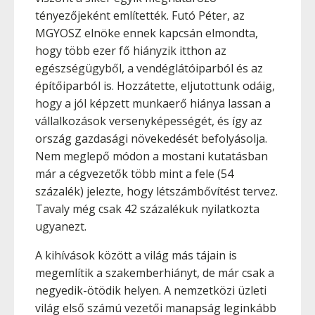
tényezőjeként említették. Futó Péter, az
MGYOSZ elnöke ennek kapcsán elmondta,
hogy több ezer fő hiányzik itthon az
egészségügyből, a vendéglátóiparból és az
építőiparból is. Hozzátette, eljutottunk odáig,
hogy a jól képzett munkaerő hiánya lassan a
vállalkozások versenyképességét, és így az
ország gazdasági növekedését befolyásolja.
Nem meglepő módon a mostani kutatásban
már a cégvezetők több mint a fele (54
százalék) jelezte, hogy létszámbővítést tervez.
Tavaly még csak 42 százalékuk nyilatkozta
ugyanezt.
A kihívások között a világ más tájain is
megemlítik a szakemberhiányt, de már csak a
negyedik-ötödik helyen. A nemzetközi üzleti
világ első számú vezetői manapság leginkább