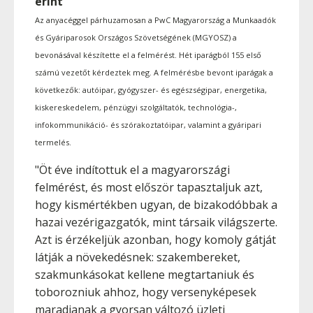
érint
Az anyacéggel párhuzamosan a PwC Magyarország a Munkaadók
és Gyáriparosok Országos Szövetségének (MGYOSZ) a
bevonásával készítette el a felmérést. Hét iparágból 155 első
számú vezetőt kérdeztek meg. A felmérésbe bevont iparágak a
következők: autóipar, gyógyszer- és egészségipar, energetika,
kiskereskedelem, pénzügyi szolgáltatók, technológia-,
infokommunikáció- és szórakoztatóipar, valamint a gyáripari
termelés.
"Öt éve indítottuk el a magyarországi
felmérést, és most először tapasztaljuk azt,
hogy kismértékben ugyan, de bizakodóbbak a
hazai vezérigazgatók, mint társaik világszerte.
Azt is érzékeljük azonban, hogy komoly gátját
látják a növekedésnek: szakembereket,
szakmunkásokat kellene megtartaniuk és
toborozniuk ahhoz, hogy versenyképesek
maradjanak a gyorsan változó üzleti