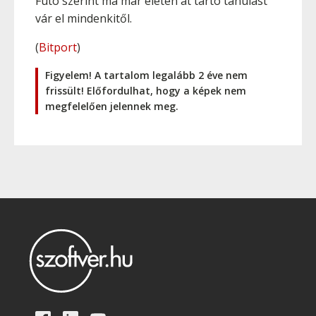
Futó szerint ma már életen át tartó tanulást
vár el mindenkitől.
(
Bitport
)
Figyelem! A tartalom legalább 2 éve nem
frissült! Előfordulhat, hogy a képek nem
megfelelően jelennek meg.