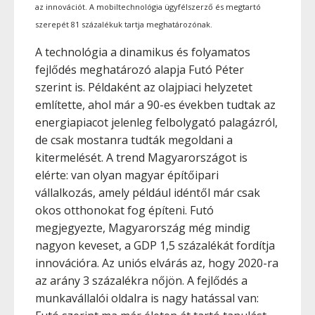
az innovációt. A mobiltechnológia ügyfélszerző és megtartó
szerepét 81 százalékuk tartja meghatározónak.
A technológia a dinamikus és folyamatos
fejlődés meghatározó alapja Futó Péter
szerint is. Példaként az olajpiaci helyzetet
említette, ahol már a 90-es években tudtak az
energiapiacot jelenleg felbolygató palagázról,
de csak mostanra tudták megoldani a
kitermelését. A trend Magyarországot is
elérte: van olyan magyar építőipari
vállalkozás, amely például idéntől már csak
okos otthonokat fog építeni. Futó
megjegyezte, Magyarország még mindig
nagyon keveset, a GDP 1,5 százalékát fordítja
innovációra. Az uniós elvárás az, hogy 2020-ra
az arány 3 százalékra nőjön. A fejlődés a
munkavállalói oldalra is nagy hatással van: