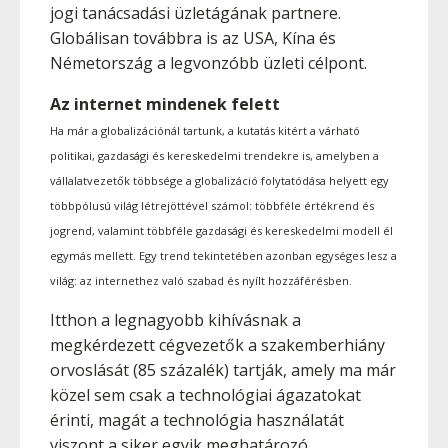
jogi tanácsadási üzletágának partnere.
Globálisan továbbra is az USA, Kína és
Németország a legvonzóbb üzleti célpont.
Az internet mindenek felett
Ha már a globalizációnál tartunk, a kutatás kitért a várható
politikai, gazdasági és kereskedelmi trendekre is, amelyben a
vállalatvezetők többsége a globalizáció folytatódása helyett egy
többpólusú világ létrejöttével számol: többféle értékrend és
jogrend, valamint többféle gazdasági és kereskedelmi modell él
egymás mellett. Egy trend tekintetében azonban egységes lesz a
világ: az internethez való szabad és nyílt hozzáférésben.
Itthon a legnagyobb kihívásnak a
megkérdezett cégvezetők a szakemberhiány
orvoslását (85 százalék) tartják, amely ma már
közel sem csak a technológiai ágazatokat
érinti, magát a technológia használatát
viszont a siker egyik meghatározó