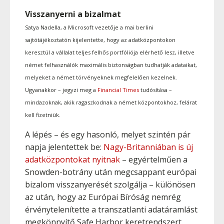
Visszanyerni a bizalmat
Satya Nadella, a Microsoft vezetője a mai berlini
sajtótájékoztatón kijelentette, hogy az adatközpontokon
keresztül a vállalat teljes felhős portfóliója elérhető lesz, illetve
német felhasználók maximális biztonságban tudhatják adataikat,
melyeket a német törvényeknek megfelelően kezelnek.
Ugyanakkor – jegyzi meg a
Financial Times
tudósítása –
mindazoknak, akik ragaszkodnak a német központokhoz, felárat
kell fizetniük.
A lépés – és egy hasonló, melyet szintén pár
napja jelentettek be:
Nagy-Britanniában is új
adatközpontokat nyitnak
– egyértelműen a
Snowden-botrány után megcsappant európai
bizalom visszanyerését szolgálja – különösen
az után, hogy az Európai Bíróság nemrég
érvénytelenítette a transzatlanti adatáramlást
megkönnyítő Safe Harbor keretrendszert.