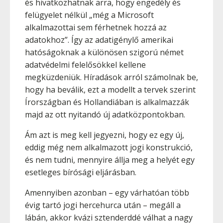
és hivatkozhatnak arra, hogy engedély és
felügyelet nélkül „még a Microsoft
alkalmazottai sem férhetnek hozzá az
adatokhoz”. Így az adatigénylő amerikai
hatóságoknak a különösen szigorú német
adatvédelmi felelősökkel kellene
megküzdeniük. Híradások arról számolnak be,
hogy ha beválik, ezt a modellt a tervek szerint
Írországban és Hollandiában is alkalmazzák
majd az ott nyitandó új adatközpontokban.
Ám azt is meg kell jegyezni, hogy ez egy új,
eddig még nem alkalmazott jogi konstrukció,
és nem tudni, mennyire állja meg a helyét egy
esetleges bírósági eljárásban.
Amennyiben azonban – egy várhatóan több
évig tartó jogi hercehurca után – megáll a
lábán, akkor kvázi sztenderddé válhat a nagy