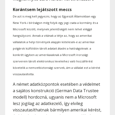
Korántsem lejátszott meccs
De azt is meg kell jegyezni, hogy az Egyesült Államokban egy
New York-i bíróságon még folyik egy jogi csata a kormány és a
Microsoft között, melynek jelentőségét nem lehet eléggé
hangsúlyozni. Annak a vitának a tétje az, hogy az amerikai
vállalatok a helyi törvények alapján kötelesek-e az amerikai
polgárok külföldön tárolt adatait átadni a hatóságoknak: a
konkrét ügyben az amerikaiaknak a Microsoft írországi
szerverein tárolt elektronikus leveleihez való hozzáférést
követelik a nemzetbiztonsági szervek, ám a vállalat ezt a kérést
visszautasította.
A német adatközpontok esetében a védelmet
a sajátos konstrukció (German Data Trustee
modell) hordozná, ugyanis nem a Microsoft
lesz jogilag az adatkezelő, így elvileg
visszautasíthatnak bármilyen amerikai kérést,