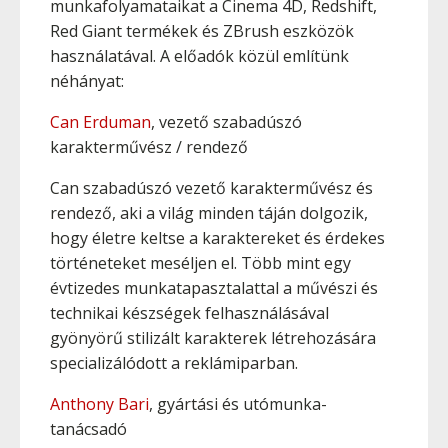
munkafolyamataikat a Cinema 4D, Redshift,
Red Giant termékek és ZBrush eszközök
használatával. A előadók közül említünk
néhányat:
Can Erduman
, vezető szabadúszó
karakterművész / rendező
Can szabadúszó vezető karakterművész és
rendező, aki a világ minden táján dolgozik,
hogy életre keltse a karaktereket és érdekes
történeteket meséljen el. Több mint egy
évtizedes munkatapasztalattal a művészi és
technikai készségek felhasználásával
gyönyörű stilizált karakterek létrehozására
specializálódott a reklámiparban.
Anthony Bari
, gyártási és utómunka-
tanácsadó