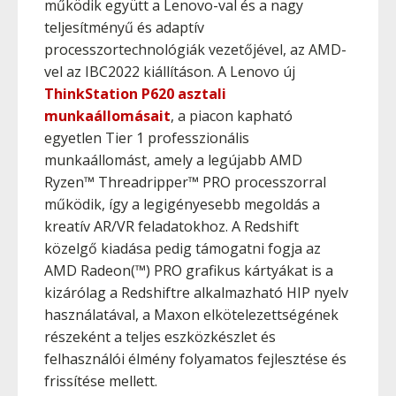
működik együtt a Lenovo-val és a nagy
teljesítményű és adaptív
processzortechnológiák vezetőjével, az AMD-
vel az IBC2022 kiállításon. A Lenovo új
ThinkStation P620 asztali
munkaállomásait
, a piacon kapható
egyetlen Tier 1 professzionális
munkaállomást, amely a legújabb AMD
Ryzen™ Threadripper™ PRO processzorral
működik, így a legigényesebb megoldás a
kreatív AR/VR feladatokhoz. A Redshift
közelgő kiadása pedig támogatni fogja az
AMD Radeon(™) PRO grafikus kártyákat is a
kizárólag a Redshiftre alkalmazható HIP nyelv
használatával, a Maxon elkötelezettségének
részeként a teljes eszközkészlet és
felhasználói élmény folyamatos fejlesztése és
frissítése mellett.