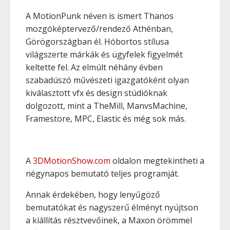
A MotionPunk néven is ismert Thanos
mozgóképtervező/rendező Athénban,
Görögországban él. Hóbortos stílusa
világszerte márkák és ügyfelek figyelmét
keltette fel. Az elmúlt néhány évben
szabadúszó művészeti igazgatóként olyan
kiválasztott vfx és design stúdióknak
dolgozott, mint a TheMill, ManvsMachine,
Framestore, MPC, Elastic és még sok más.
A
3DMotionShow.com
oldalon megtekintheti a
négynapos bemutató teljes programját.
Annak érdekében, hogy lenyűgöző
bemutatókat és nagyszerű élményt nyújtson
a kiállítás résztvevőinek, a Maxon örömmel