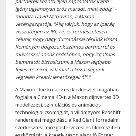
partnerek közötti ilyen kapcsolatok iránti
igény ugyanolyan erős maradt, mint eddig" -
mondta David McGavran, a Maxon
vezérigazgatója. "Alig várjuk, hogy az iparág
visszatérjen az IBC-re, és természetesen
célunk, hogy nagy durranással térjünk vissza.
Keményen dolgozunk számos partnerrel és
művésszel annak érdekében, hogy izgalmas
bemutatót biztosítsunk a Maxon legújabb
fejlesztéseiről, valamint a közösségünk
végtelen kreatív lehetőségeiről"."
A Maxon One kreatív eszközkészlet magában
foglalja a Cinema 4D-t, a Maxon díjnyertes 3D
modellezési, szimulációs és animációs
technológiai csomagját, a villámgyors Redshift
renderelési megoldást, a Red Giant forradalmi
szerkesztési, mozgástervezési és filmkészítési
eszköztárát, a kreativitáson alapuló Forger