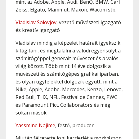
mint az Adobe, Apple, Audi, BenQ, BMW, Carl
Zeiss, Elgato, Mammut, Maxon, Wacom stb.
Vladislav Solovjov
, vezető művészeti igazgató
és kreatív igazgató
Vladislav mindig a képzelet határait igyekszik
kitágítani, és megtalálni a valódi egyensúlyt a
számítógéppel generált művészet és a valós
világ között. Több mint 14 éve dolgozik a
művészeti és számítógépes grafikai iparban,
és olyan ügyfelekkel dolgozik együtt, mint a
Nike, Apple, Adobe, Mercedes, Kenzo, Lenovo,
Red Bull, THX, NFL, Festival de Cannes, PWC
és Paramount Pict. Collaborators és még
sokan mások.
Yassmine Najime
, festő, producer
Miután félretette jogi karrierjét a mozivászon