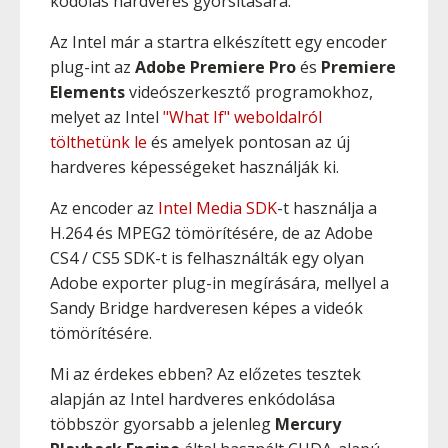
kódolás hardveres gyorsítására.
Az Intel már a startra elkészített egy encoder
plug-int az
Adobe Premiere Pro
és
Premiere
Elements
videószerkesztő programokhoz,
melyet az Intel
"What If" weboldalról
tölthetünk le
és amelyek pontosan az új
hardveres képességeket használják ki.
Az encoder az
Intel Media SDK
-t használja a
H.264 és MPEG2 tömörítésére, de az Adobe
CS4 / CS5 SDK-t is felhasználták egy olyan
Adobe exporter plug-in megírására, mellyel a
Sandy Bridge hardveresen képes a videók
tömörítésére.
Mi az érdekes ebben? Az előzetes tesztek
alapján az Intel hardveres enkódolása
többször gyorsabb a jelenleg
Mercury