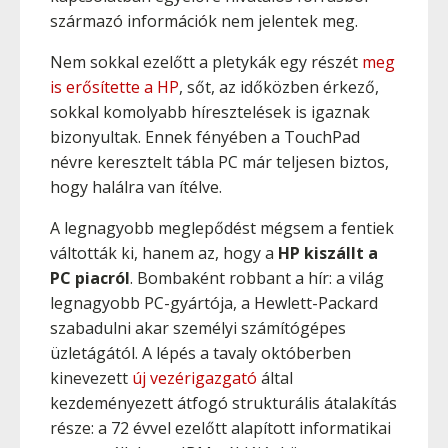
származó információk nem jelentek meg.
Nem sokkal ezelőtt a pletykák egy részét
meg
is erősítette a HP
, sőt, az időközben érkező,
sokkal komolyabb híresztelések is igaznak
bizonyultak. Ennek fényében a TouchPad
névre keresztelt tábla PC már teljesen biztos,
hogy halálra van ítélve.
A legnagyobb meglepődést mégsem a fentiek
váltották ki, hanem az, hogy a
HP kiszállt a
PC piacról
. Bombaként robbant a hír: a világ
legnagyobb PC-gyártója, a Hewlett-Packard
szabadulni akar személyi számítógépes
üzletágától. A lépés a tavaly októberben
kinevezett
új vezérigazgató
által
kezdeményezett átfogó strukturális átalakítás
része: a 72 évvel ezelőtt alapított informatikai