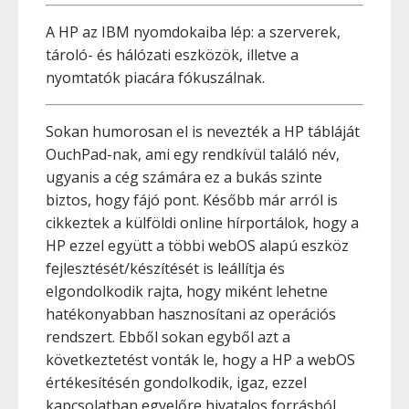
A HP az IBM nyomdokaiba lép: a szerverek,
tároló- és hálózati eszközök, illetve a
nyomtatók piacára fókuszálnak.
Sokan humorosan el is nevezték a HP tábláját
OuchPad-nak, ami egy rendkívül találó név,
ugyanis a cég számára ez a bukás szinte
biztos, hogy fájó pont. Később már arról is
cikkeztek a külföldi online hírportálok, hogy a
HP ezzel együtt a többi webOS alapú eszköz
fejlesztését/készítését is leállítja és
elgondolkodik rajta, hogy miként lehetne
hatékonyabban hasznosítani az operációs
rendszert. Ebből sokan egyből azt a
következtetést vonták le, hogy a HP a webOS
értékesítésén gondolkodik, igaz, ezzel
kapcsolatban egyelőre hivatalos forrásból