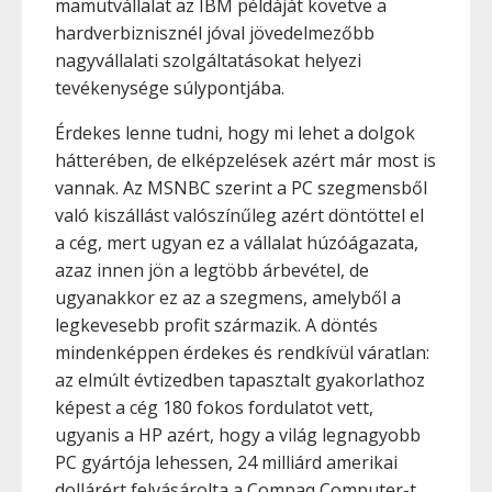
mamutvállalat az IBM példáját követve a
hardverbiznisznél jóval jövedelmezőbb
nagyvállalati szolgáltatásokat helyezi
tevékenysége súlypontjába.
Érdekes lenne tudni, hogy mi lehet a dolgok
hátterében, de elképzelések azért már most is
vannak. Az MSNBC szerint a PC szegmensből
való kiszállást valószínűleg azért döntöttel el
a cég, mert ugyan ez a vállalat húzóágazata,
azaz innen jön a legtöbb árbevétel, de
ugyanakkor ez az a szegmens, amelyből a
legkevesebb profit származik. A döntés
mindenképpen érdekes és rendkívül váratlan:
az elmúlt évtizedben tapasztalt gyakorlathoz
képest a cég 180 fokos fordulatot vett,
ugyanis a HP azért, hogy a világ legnagyobb
PC gyártója lehessen, 24 milliárd amerikai
dollárért felvásárolta a Compaq Computer-t.