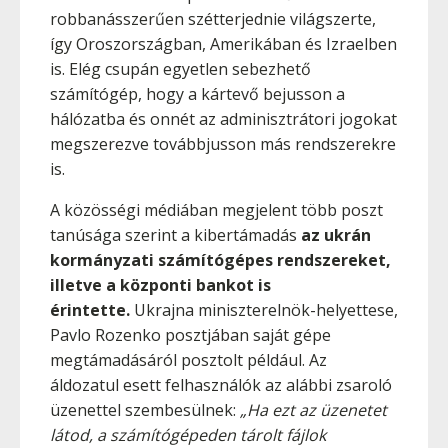
robbanásszerűen szétterjednie világszerte,
így Oroszországban, Amerikában és Izraelben
is. Elég csupán egyetlen sebezhető
számítógép, hogy a kártevő bejusson a
hálózatba és onnét az adminisztrátori jogokat
megszerezve továbbjusson más rendszerekre
is.
A közösségi médiában megjelent több poszt
tanúsága szerint a kibertámadás
az ukrán
kormányzati számítógépes rendszereket,
illetve a központi bankot is
érintette.
Ukrajna miniszterelnök-helyettese,
Pavlo Rozenko posztjában saját gépe
megtámadásáról posztolt például. Az
áldozatul esett felhasználók az alábbi zsaroló
üzenettel szembesülnek:
„Ha ezt az üzenetet
látod, a számítógépeden tárolt fájlok