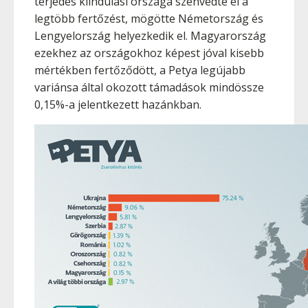
terjedés kiindulási országa szenvedte el a
legtöbb fertőzést, mögötte Németország és
Lengyelország helyezkedik el. Magyarország
ezekhez az országokhoz képest jóval kisebb
mértékben fertőződött, a Petya legújabb
variánsa által okozott támadások mindössze
0,15%-a jelentkezett hazánkban.