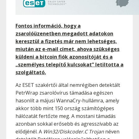
Fontos információ, hogy a
zsarolóüzenetben megadott adatokon
keresztül a fizetés már nem lehetséges,
miután az e-mail címet, ahova szükséges
küldeni a bitcoin fiók azonosítóját és a
„személyes telepítő kulcsokat” letiltotta a
szolgáltató.
Az ESET szakértői által nemrégiben detektált
PetrWrap zsarolóvírus támadása egészen
hasonlít a májusi WannaCry-hullámra, amely
akkor több mint 150 ország számítógépes
hálózatát fertőzte meg. A mostani támadás
azonban sokkal erősebb és agresszívabb az
elődjénél. A
Win32/Diskcoder.C Trojan
néven