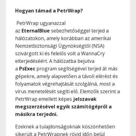
Hogyan támad a PetrWrap?
PetrWrap ugyanazzal
az
EternalBlue
sebezhetőséggel terjed a
hálózatokon, amely korábban az amerikai
Nemzetbiztonsági Ügynökségtől (NSA)
szivárgott ki és felelős volt a WannaCry
elterjedéséért. A hálózatba bejutva
a
PsExec
program segítségével terjed át más
gépekre, amely alapvetően a távoli elérést és
folyamatok végrehajtását szolgálná, most a
vírus menetelését segíti elő. Elemzők szerint a
PetrWrap emellett képes
jelszavak
megszerzésével egyik számítógépről a
másikra terjedni.
Ezeknek a tulajdonságoknak köszönhetően
sikerült a PetrWrapnek rövid időn belül