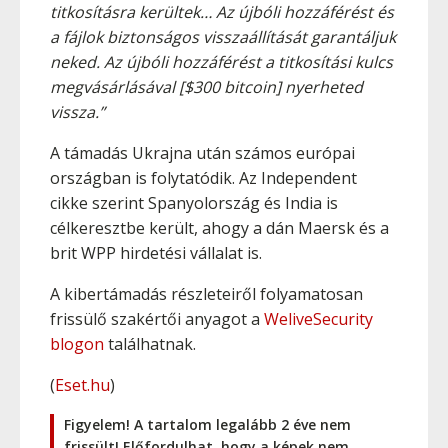
titkosításra kerültek… Az újbóli hozzáférést és
a fájlok biztonságos visszaállítását garantáljuk
neked. Az újbóli hozzáférést a titkosítási kulcs
megvásárlásával [$300 bitcoin] nyerheted
vissza.”
A támadás Ukrajna után számos európai
országban is folytatódik. Az Independent
cikke szerint Spanyolország és India is
célkeresztbe került, ahogy a dán Maersk és a
brit WPP hirdetési vállalat is.
A kibertámadás részleteiről folyamatosan
frissülő szakértői anyagot a
WeliveSecurity
blogon
találhatnak.
(
Eset.hu
)
Figyelem! A tartalom legalább 2 éve nem
frissült! Előfordulhat, hogy a képek nem