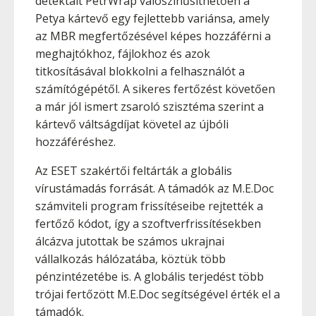
detektált PetrWrap valószínűsíthetően a
Petya kártevő egy fejlettebb variánsa, amely
az MBR megfertőzésével képes hozzáférni a
meghajtókhoz, fájlokhoz és azok
titkosításával blokkolni a felhasználót a
számítógépétől. A sikeres fertőzést követően
a már jól ismert zsaroló szisztéma szerint a
kártevő váltságdíjat követel az újbóli
hozzáféréshez.
Az ESET szakértői feltárták a globális
vírustámadás forrását. A támadók az M.E.Doc
számviteli program frissítéseibe rejtették a
fertőző kódot, így a szoftverfrissítésekben
álcázva jutottak be számos ukrajnai
vállalkozás hálózatába, köztük több
pénzintézetébe is. A globális terjedést több
trójai fertőzött M.E.Doc segítségével érték el a
támadók.