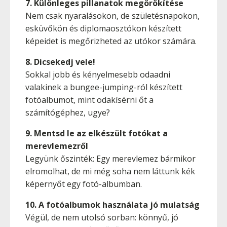
7. Különleges pillanatok megörökítése
Nem csak nyaralásokon, de születésnapokon,
esküvőkön és diplomaosztókon készített
képeidet is megőrizheted az utókor számára.
8. Dicsekedj vele!
Sokkal jobb és kényelmesebb odaadni
valakinek a bungee-jumping-ról készített
fotóalbumot, mint odakísérni őt a
számítógéphez, ugye?
9. Mentsd le az elkészült fotókat a
merevlemezről
Legyünk őszinték: Egy merevlemez bármikor
elromolhat, de mi még soha nem láttunk kék
képernyőt egy fotó-albumban.
10. A fotóalbumok használata jó mulatság
Végül, de nem utolsó sorban: könnyű, jó