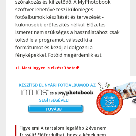
szórakozás és kifizetődő. A MyPhotobook
szoftver lehetővé teszi különleges
fotóalbumok készítését és tervezését -
különösebb erőfeszítés nélkül. Előzetes
ismeret nem szükséges a használatához: csak
töltsd le a programot, válaszd ki a
formátumot és kezdj el dolgozni a
fényképekkel. Fotóid megérdemlik ezt.
+1. Most ingyen is elkészítheted!
Figyelem! A tartalom legalább 2 éve nem
frissült! Előfordulhat, hogy a képek nem