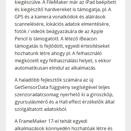
kiegészülve. A FileMaker már az iPad beépített
és kiegészítő hardvereket is támogatja, pl. A
GPS és a kamera vonalkódok és aláírások
scannelésére, lokációs adatok elmentésére,
fotók / videók beágyazására de az Apple
Pencil is támogatott. A létező iBeacon
támogatás is fejlődött, egyedi értesítéseket
hozhatunk létre ahogy pl. A felhasználó
megközelít egy felhasználási helyet, s ekkor
automatikusan elindul az alkalmazás.
A haladóbb fejlesztők számára az új
GetSensorData függvény segíségével teljes
szenzoradatcsomag nyerhető ki a giroszkóp,
gyursulásmérő és a Hall effect érzékelők által
szolgáltatott adatokból.
A FrameMaker 17-el tehát egyedi
alkalmazások könnyedén hozhatóak létre és