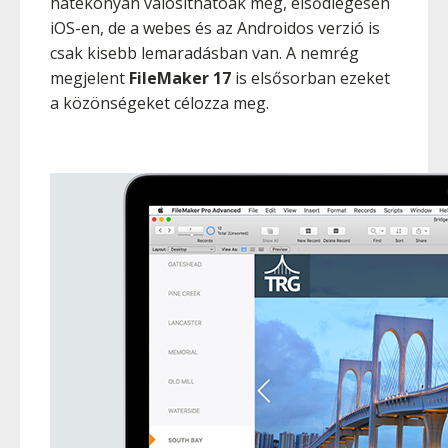
hatékonyan valósíthatóak meg, elsődlegesen
iOS-en, de a webes és az Androidos verzió is
csak kisebb lemaradásban van. A nemrég
megjelent
FileMaker 17
is elsősorban ezeket
a közönségeket célozza meg.