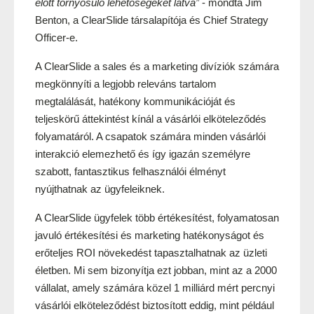
előtt tornyosuló lehetőségeket látva”
 - mondta Jim 
Benton, a ClearSlide társalapítója és Chief Strategy 
Officer-e.
A ClearSlide a sales és a marketing divíziók számára 
megkönnyíti a legjobb releváns tartalom 
megtalálását, hatékony kommunikációját és 
teljeskörű áttekintést kínál a vásárlói elköteleződés 
folyamatáról. A csapatok számára minden vásárlói 
interakció elemezhető és így igazán személyre 
szabott, fantasztikus felhasználói élményt 
nyújthatnak az ügyfeleiknek.
A ClearSlide ügyfelek több értékesítést, folyamatosan 
javuló értékesítési és marketing hatékonyságot és 
erőteljes ROI növekedést tapasztalhatnak az üzleti 
életben. Mi sem bizonyítja ezt jobban, mint az a 2000 
vállalat, amely számára közel 1 milliárd mért percnyi 
vásárlói elköteleződést biztosított eddig, mint például 