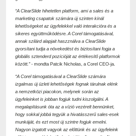
“A ClearSlide hihetetlen platform, ami a sales és a 
marketing csapatok számára új szinten kínál 
lehetőségeket az ügyfelekkel való interakcióra és a 
sikeres együttműködésre. A Corel támogatásával, 
annak szilárd alapjait haszználva a ClearSlide 
gyorsítani tudja a növekedést és biztosítani fogja a 
globális sztenderd pozícióját az értékesítő platformok 
között.”
 - mondta Patcik Nicholas, a Corel CEO-ja.
“A Corel támogatásával a ClearSlide számára 
izgalmas új üzleti lehetőségek fognak tárulnak elénk 
a nemzetközi piacokon, melynek során az 
ügyfeleinket is jobban fogjuk tudni kiszolgálni. A 
megalapításunk óta az a vízió vezérelt bennünket, 
hogy sokkal jobbá tegyük a hivatásszerű sales-esek 
munkáját, és ezt most új szintre fogjuk emelni. 
Nagyon izgatott vagyok az előttünk és az ügyfeleink 