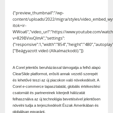
{"preview_thumbnail":"/wp-
content/uploads/2022/migra/styles/video_embed_wy
itok=ir-
WWoa6","video_url":"https://www.youtube.com/watch
v=829BVxvQlmA","settings":
{"responsive":1,"width":"854","height":"480","autopla
["Beágyazott videó (Alkalmazkodó)."]}
A Corel jelentős beruházással támogatja a felhő alapú 
ClearSlide platformot, erősíti annak vezető szerepét 
és lehetővé teszi az új piacokon való növekedését. A 
Corel e-commerce tapasztalatát, globális értékesítési 
csatornáit és partnereinek kiterjedt hálózatát 
felhasználva az új technológia bevetésével jelentősen 
növelni tudja a terjeszkedését Észak Amerikában és 
globálisan egyaránt. 