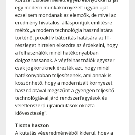
korszerűsítése mellett egyéb előnyökkel is jár
egy modern munkakörnyezet: ugyan újat
ezzel sem mondanak az elemzők, de mivel az
eredmény hivatalos, álláspontjuk említésre
méltó: „a modern technológia használatára
történő, proaktív bátorítás hatására az IT-
részleget hirtelen elkezdte az érdekelni, hogy
a felhasználók minél hatékonyabban
dolgozhassanak. A végfelhasználók egyszer
csak jogkörüknek érezték azt, hogy minél
hatékonyabban teljesítsenek, ami annak is
köszönhető, hogy a modernizált környezet
használatával megszűnt a gyengén teljesítő
technológiával járó rendszerfagyások és
véletlenszerű újraindulások okozta
időveszteség".
Tiszta haszon
A kutatás végeredményéből kiderül, hogy a