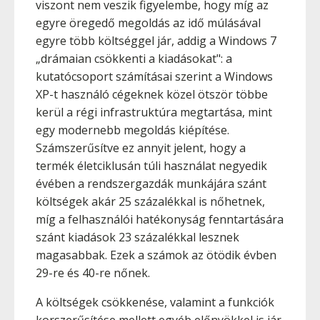
viszont nem veszik figyelembe, hogy míg az
egyre öregedő megoldás az idő múlásával
egyre több költséggel jár, addig a Windows 7
„drámaian csökkenti a kiadásokat": a
kutatócsoport számításai szerint a Windows
XP-t használó cégeknek közel ötször többe
kerül a régi infrastruktúra megtartása, mint
egy modernebb megoldás kiépítése.
Számszerűsítve ez annyit jelent, hogy a
termék életciklusán túli használat negyedik
évében a rendszergazdák munkájára szánt
költségek akár 25 százalékkal is nőhetnek,
míg a felhasználói hatékonyság fenntartására
szánt kiadások 23 százalékkal lesznek
magasabbak. Ezek a számok az ötödik évben
29-re és 40-re nőnek.
A költségek csökkenése, valamint a funkciók