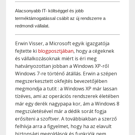
Alacsonyabb IT- költséggel és jobb 
terméktámogatással csábít az új rendszerre a 
redmondi vállalat.
Erwin Visser, a Microsoft egyik igazgatója
fejtette ki
blogposztjában
, hogy a cégeknek
és vállalkozásoknak miért is éri meg
hatványozottan jobban a Windows XP-ről
Windows 7-re történő átállás. Erwin a szépen
megszerkesztett okfejtés bevezetőjében
megmondja a tutit : a Windows XP már lassan
tízéves, ami az operációs rendszerek életében
már egy derék nagypapa kor, ám a Windows 8
megszületésével már a dédik sorát fogja
erősíteni a szoftver. A továbbiakban a szerző
felhívja arra a figyelmet, hogy ha az elavult
biztonsági megoldások és funkciók nem