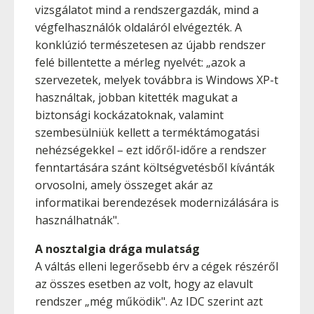
vizsgálatot mind a rendszergazdák, mind a
végfelhasználók oldaláról elvégezték. A
konklúzió természetesen az újabb rendszer
felé billentette a mérleg nyelvét: „azok a
szervezetek, melyek továbbra is Windows XP-t
használtak, jobban kitették magukat a
biztonsági kockázatoknak, valamint
szembesülniük kellett a terméktámogatási
nehézségekkel – ezt időről-időre a rendszer
fenntartására szánt költségvetésből kívánták
orvosolni, amely összeget akár az
informatikai berendezések modernizálására is
használhatnák".
A nosztalgia drága mulatság
A váltás elleni legerősebb érv a cégek részéről
az összes esetben az volt, hogy az elavult
rendszer „még működik". Az IDC szerint azt