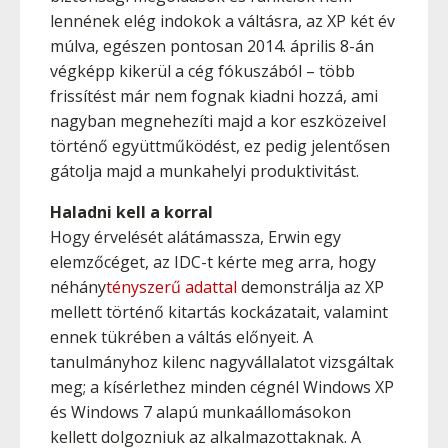
lennének elég indokok a váltásra, az XP két év
múlva, egészen pontosan 2014. április 8-án
végképp kikerül a cég fókuszából – több
frissítést már nem fognak kiadni hozzá, ami
nagyban megnehezíti majd a kor eszközeivel
történő együttműködést, ez pedig jelentősen
gátolja majd a munkahelyi produktivitást.
Haladni kell a korral
Hogy érvelését alátámassza, Erwin egy
elemzőcéget, az IDC-t kérte meg arra, hogy
néhány
tényszerű adattal
demonstrálja az XP
mellett történő kitartás kockázatait, valamint
ennek tükrében a váltás előnyeit. A
tanulmányhoz kilenc nagyvállalatot vizsgáltak
meg; a kísérlethez minden cégnél Windows XP
és Windows 7 alapú munkaállomásokon
kellett dolgozniuk az alkalmazottaknak. A