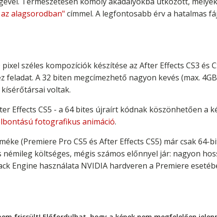
gével. Természetesen komoly akadályokba ütközött, melyeke
 az alagsorodban"
címmel. A legfontosabb érv a hatalmas fáj
pixel széles kompozíciók készítése az After Effects CS3 és
z feladat. A 32 biten megcímezhető nagyon kevés (max. 4GB
 kísérőtársai voltak.
ter Effects CS5 - a 64 bites újraírt kódnak köszönhetően a
elbontású fotografikus animáció
.
rméke (Premiere Pro CS5 és After Effects CS5) már csak 64-bi
ás némileg költséges, mégis számos előnnyel jár: nagyon hos
back Engine használata NVIDIA hardveren a Premiere esetéb
nem frissült! Előfordulhat, hogy a képek nem megfelelően jele