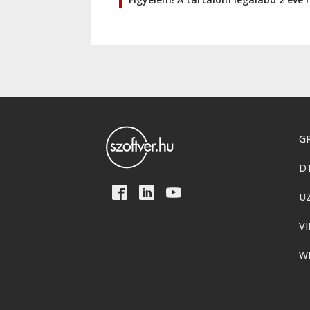
GR
D
Ü
VI
W