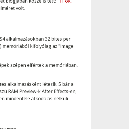
t blogjában közzé is tett:
"11 ok,
lméret volt.
 CS4 alkalmazásokban 32 bites per
) memóriából kifolyólag az "image
 képek szépen elfértek a memóriában,
tes alkalmazásként létezik. S bár a
szú RAM Preview-k After Effects-en,
en mindenféle átkódolás nélküli
nnek meg.