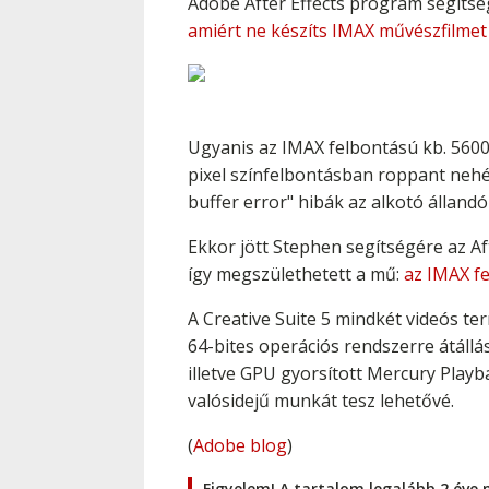
Adobe After Effects program segítsé
amiért ne készíts IMAX művészfilmet
Ugyanis az IMAX felbontású kb. 5600 
pixel színfelbontásban roppant nehé
buffer error" hibák az alkotó állandó
Ekkor jött Stephen segítségére az Af
így megszülethetett a mű:
az IMAX f
A Creative Suite 5 mindkét videós te
64-bites operációs rendszerre átáll
illetve GPU gyorsított Mercury Play
valósidejű munkát tesz lehetővé.
(
Adobe blog
)
Figyelem! A tartalom legalább 2 éve 