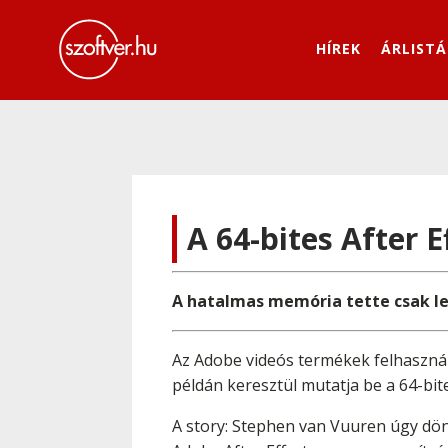
HÍREK
ÁRLISTÁ
A 64-bites After E
A hatalmas memória tette csak leh
Az Adobe videós termékek felhasználó
példán keresztül mutatja be a 64-bit
A story: Stephen van Vuuren úgy dön