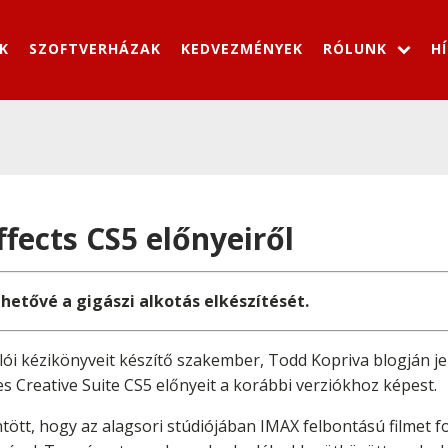
K
SZOFTVERHÁZAK
KEDVEZMÉNYEK
RÓLUNK
H
ffects CS5 előnyeiről
etővé a gigászi alkotás elkészítését.
i kézikönyveit készítő szakember, Todd Kopriva blogján jel
es Creative Suite CS5 előnyeit a korábbi verziókhoz képest.
tött, hogy az alagsori stúdiójában IMAX felbontású filmet f