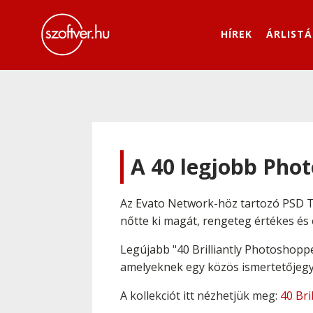
HÍREK
ÁRLISTÁ
A 40 legjobb Pho
Az Evato Network-höz tartozó PSD 
nőtte ki magát, rengeteg értékes és
Legújabb "40 Brilliantly Photoshopp
amelyeknek egy közös ismertetőjeg
A kollekciót itt nézhetjük meg:
40 Bri