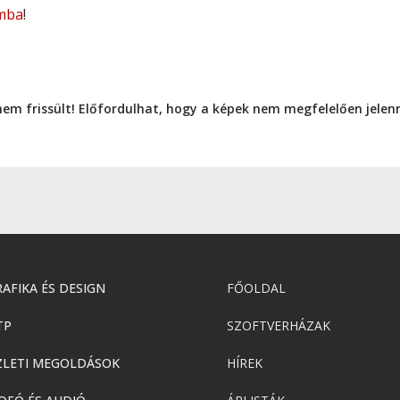
mba
!
nem frissült! Előfordulhat, hogy a képek nem megfelelően jele
AFIKA ÉS DESIGN
FŐOLDAL
TP
SZOFTVERHÁZAK
ZLETI MEGOLDÁSOK
HÍREK