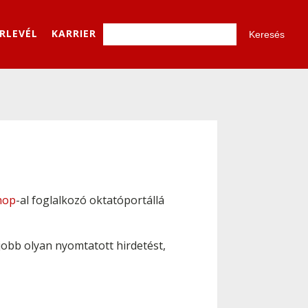
ÍRLEVÉL
KARRIER
hop
-al foglalkozó oktatóportállá
jobb olyan nyomtatott hirdetést,