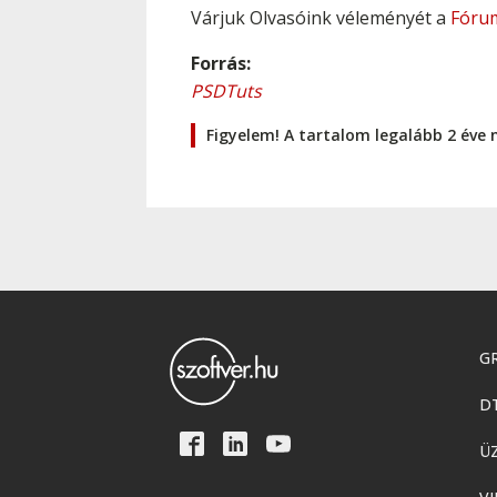
Várjuk Olvasóink véleményét a
Fóru
Forrás:
PSDTuts
Figyelem! A tartalom legalább 2 éve 
GR
D
Ü