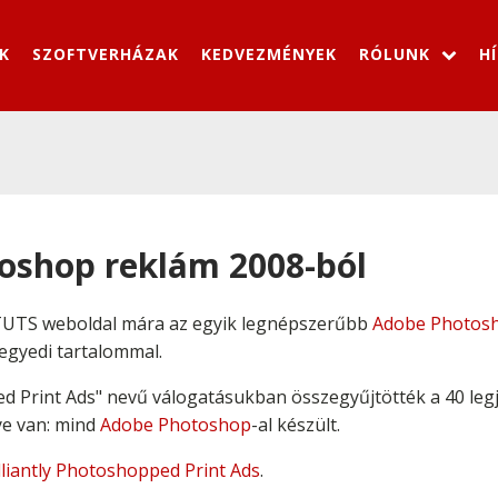
K
SZOFTVERHÁZAK
KEDVEZMÉNYEK
RÓLUNK
H
toshop reklám 2008-ból
TUTS weboldal mára az egyik legnépszerűbb
Adobe Photos
 egyedi tartalommal.
ed Print Ads" nevű válogatásukban összegyűjtötték a 40 leg
ye van: mind
Adobe Photoshop
-al készült.
lliantly Photoshopped Print Ads
.