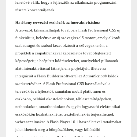
lehetővé válik, hogy a fejlesztők az alkalmazás programozási
részére koncentráljanak.
Hatékony tervezési eszközök az interaktivitáshoz
A tervezők kihasználhatják továbbá a Flash Professional CS5 új
funkcióit is, beleértve az új szövegkezelő motort, amely alkotói
szabadságot és szabad kezet biztosít a szövegek terén; a
projektek a csapatmunkával kapcsolatos továbbfejlesztett
képességeit; a beépített kódrészleteket, amelyekkel pillanatok
alatt interaktivitással láthatja el a projektjeit; illetve az
integrációt a Flash Builder szoftverrel az ActionScript® kódok
szerkesztéséhez. A Flash Professional CS5 használatával a
tervezők és a fejlesztők számtalan mobil platformon és
eszközön, például okostelefonokon, táblaszámítógépeken,
netbookokon, smartbookokon és egyéb fogyasztói elektronikai
eszközökön hozhatnak létre, tesztelhetnek és terjeszthetnek
webes tartalmakat. A Flash Player 10.1 használatával tartalmakat
jeleníthetnek meg a böngészőkben, vagy különálló