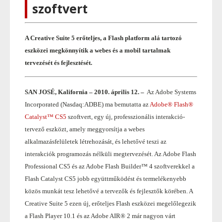
szoftvert
A Creative Suite 5 erőteljes, a Flash platform alá tartozó
eszközei megkönnyítik a webes és a mobil tartalmak
tervezését és fejlesztését.
SAN JOSÉ, Kalifornia – 2010. április 12. –
Az Adobe Systems
Incorporated (Nasdaq:ADBE) ma bemutatta az
Adobe® Flash®
Catalyst™ CS5
szoftvert, egy új, professzionális interakció-
tervező eszközt, amely meggyorsítja a webes
alkalmazásfelületek létrehozását, és lehetővé teszi az
interakciók programozás nélküli megtervezését. Az Adobe Flash
Professional CS5 és az Adobe Flash Builder™ 4 szoftverekkel a
Flash Catalyst CS5 jobb együttműködést és termelékenyebb
közös munkát tesz lehetővé a tervezők és fejlesztők körében. A
Creative Suite 5 ezen új, erőteljes Flash eszközei megelőlegezik
a Flash Player 10.1 és az Adobe AIR® 2 már nagyon várt