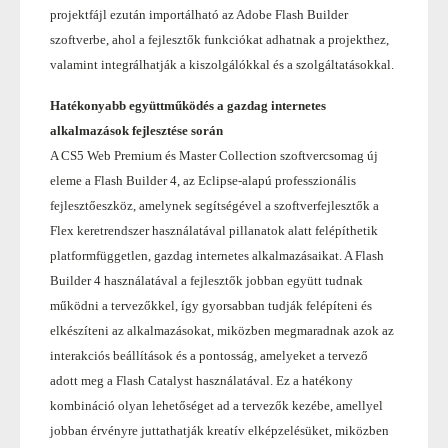
projektfájl ezután importálható az Adobe Flash Builder
szoftverbe, ahol a fejlesztők funkciókat adhatnak a projekthez,
valamint integrálhatják a kiszolgálókkal és a szolgáltatásokkal.
Hatékonyabb együttműködés a gazdag internetes
alkalmazások fejlesztése során
A CS5 Web Premium és Master Collection szoftvercsomag új
eleme a Flash Builder 4, az Eclipse-alapú professzionális
fejlesztőeszköz, amelynek segítségével a szoftverfejlesztők a
Flex keretrendszer használatával pillanatok alatt felépíthetik
platformfüggetlen, gazdag internetes alkalmazásaikat. A Flash
Builder 4 használatával a fejlesztők jobban együtt tudnak
működni a tervezőkkel, így gyorsabban tudják felépíteni és
elkészíteni az alkalmazásokat, miközben megmaradnak azok az
interakciós beállítások és a pontosság, amelyeket a tervező
adott meg a Flash Catalyst használatával. Ez a hatékony
kombináció olyan lehetőséget ad a tervezők kezébe, amellyel
jobban érvényre juttathatják kreatív elképzelésüket, miközben