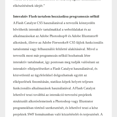
elkészítésének idejét.”
Interaktív Flash tartalom hozzáadása programozás nélkül
A Flash Catalyst CS5 használatával a tervezők könnyedén
bővíthetik interaktív tartalmakkal a weboldalakat és az
alkalmazásokat az Adobe Photoshop® és Adobe Illustrator®
alkotások, illetve az Adobe Fireworks® CS5 fájlok funkcionális
tartalommá vagy felhasználói felületté alakításával. Mivel a
tervezők most már programozás nélkül hozhatnak létre
interaktív tartalmakat, így pontosan meg tudják valósítani az
interaktív elképzeléseiket a Flash Catalyst használatával, és
közvetlenül az ügyfeleikkel dolgozhatnak együtt az
elképzelések finomításán, statikus képek helyett teljesen
funkcionális alkalmazások használatával. A Flash Catalyst
lehetővé teszi továbbá az interakció-tervezési projektek
strukturált alkotóelemeinek a Photoshop vagy Illustrator
programokban történő szerkesztését, és lehetővé teszi a kész
projektek SWF formátumban való közzétételét és terjesztését. A