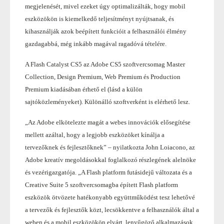
megjelenését, mivel ezeket úgy optimalizálták, hogy mobil
eszközökön is kiemelkedő teljesítményt nyújtsanak, és
kihasználják azok beépített funkcióit a felhasználói élmény
gazdagabbá, még inkább magával ragadóvá tételére.
A Flash Catalyst CS5 az Adobe CS5 szoftvercsomag Master
Collection, Design Premium, Web Premium és Production
Premium kiadásában érhető el (lásd a külön
sajtóközleményeket). Különálló szoftverként is elérhető lesz.
„Az Adobe elkötelezte magát a webes innovációk elősegítése
mellett azáltal, hogy a legjobb eszközöket kínálja a
tervezőknek és fejlesztőknek” – nyilatkozta John Loiacono, az
Adobe kreatív megoldásokkal foglalkozó részlegének alelnöke
és vezérigazgatója. „A Flash platform futásidejű változata és a
Creative Suite 5 szoftvercsomagba épített Flash platform
eszközök ötvözete hatékonyabb együttműködést tesz lehetővé
a tervezők és fejlesztők közt, lecsökkentve a felhasználók által a
weben és a mobil eszközökön elvárt, lenyűgöző alkalmazások