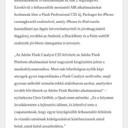
alkalmazásként is használhatják az AIR 2 segítségével.
Ezenkívül a felhasználók mostantól AIR alkalmazásokat
hozhatnak létre a Flash Professional CS5 új, Packager for iPhone
csomagkezelő eszközével, amely iPhone és iPad esetén
használható (az Apple követelményeitől és jóváhagyásától
függően), továbbá az Android, a BlackBerry és a Palm webOS
eszközök jövőbeni támogatása is tervezett.
„Az Adobe Flash Catalyst CS5 felvétele az Adobe Flash
Platform alkalmazásai közé nagyszerű kiegészítést jelent a
munkafolyamatomhoz. Most már lehetőségem nyílik képi
anyagok gyors importálására a Flash Catalyst szoftverbe, majd
gyorsan működő szimulációkká alakíthatom azokat, amelyeket
tovább bővíthetek az Adobe Flash Builder alkalmazással” –
nyilatkozta Chris Griffith, a Qualcomm mérnöke. „Ez a folyamat
lecsökkentette a fejlesztési időmet, és lehetővé tette a
csapatainknak, hogy egyre lenyűgözőbb felhasználói felületek
és vizuális tartalmak kidolgozásával kísérletezzenek mind
belső, mind külső projektekben.”