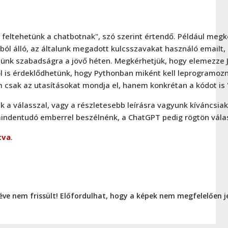
 feltehetünk a chatbotnak", szó szerint értendő. Például megk
óból álló, az általunk megadott kulcsszavakat használó emailt,
ünk szabadságra a jövő héten. Megkérhetjük, hogy elemezze J
l is érdeklődhetünk, hogy Pythonban miként kell leprogramozn
csak az utasításokat mondja el, hanem konkrétan a kódot is "
a válasszal, vagy a részletesebb leírásra vagyunk kíváncsiak,
mindentudó emberrel beszélnénk, a ChatGPT pedig rögtön válas
tva
.
 éve nem frissült! Előfordulhat, hogy a képek nem megfelelően 