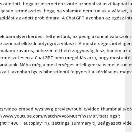
ámított, hogy az interneten szinte azonnal választ kaphattu
ljesen természetes, hogy, ha valamire nem tudjuk a választ, 
megoldást az adott problémára. A ChatGPT azonban az egész in
 bármilyen kérdést feltehetünk, az pedig azonnal válaszolni 
e azonnal elkezdi pötyögni a választ. A mesterséges intellige
 valami zavaros, nehezen érthető zagyvaság lesz, hanem az 
 Természetesen a ChatGPT nem megoldás arra, hogy mostantó
ináljunk. Néha még a mesterséges intelligencia is mellé tud ny
szait, azonban így is hihetetlenül felgyorsítja kérdéseink meg
les/video_embed_wysiwyg_preview/public/video_thumbnails/
ps://www.youtube.com/watch?v=o5MutYFWsM8","settings":
ight":"480","autoplay":1},"settings_summary":["Beágyazott vid