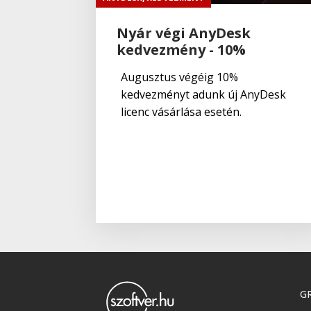
Nyár végi AnyDesk
kedvezmény - 10%
Augusztus végéig 10%
kedvezményt adunk új AnyDesk
licenc vásárlása esetén.
GR