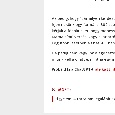
Az pedig, hogy "bármilyen kérdést
írjon nekünk egy formális, 300 sz
kérjük a főnökünket, hogy mehess
Mama című versét. Vagy akár arró
Legutóbbi esetben a ChatGPT nem 
Ha pedig nem vagyunk elégedettek 
írnunk kell a chatbe, mintha egy 
Próbáld ki a ChatGPT-t
ide kattin
(
ChatGPT
)
Figyelem! A tartalom legalább 2