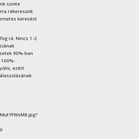
nk szinte
arra rákeresünk
ternetes keresést
fog rá. Nincs 1-2
nciának
esetek 90%-ban
l 100%-
úlni, ezért
válaszolásának
o5MutYFWsM8.jpg?
eó