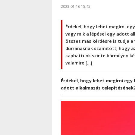
2023-01-16 15:45
Érdekel, hogy lehet megírni egy
vagy mik a lépései egy adott al
összes más kérdésre is tudja 
durranásnak számított, hogy az
kaphattunk szinte bármilyen ké
valamire […]
Érdekel, hogy lehet megírni egy 
adott alkalmazás telepítésének? 