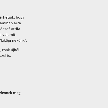
érhetjük, hogy
 amiben arra
ózsef Attila
i valamit.
kiköpi nekünk".
 csak újból
zol is.
jelennek meg.