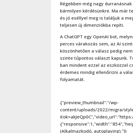
Régebben még nagy durranásnak sz
bármilyen kérdésünkre. Ma már te
és jó eséllyel meg is találjuk a 
teljesen új dimenziókba repíti.
A ChatGPT egy OpenAI bot, melynek
perces várakozás sem, az AI szint
köszönhetően a válasz pedig nem
szinte tűpontos választ kapunk.
ban mindent ezzel az eszközzel cs
érdemes mindig ellenőrizni a vála
folyamatát.
{"preview_thumbnail":"/wp-
content/uploads/2022/migra/sty
itok=akJeQp0C","video_url":"htt
{"responsive":1,"width":"854","he
(Alkalmazkodó, autoplaying)."]}