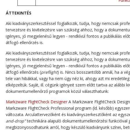
Funkc
ÁTTEKINTÉS
Aki kiadványszerkesztéssel foglalkozik, tudja, hogy nemcsak profe
tervezésre és kivitelezésre van szükség ahhoz, hogy a dokument
igényes, jó megjelenésű legyen - rendkívül fontos a publikálás előt
átfogó ellenőrzés is.
Aki kiadványszerkesztéssel foglalkozik, tudja, hogy nemcsak profe
tervezésre és kivitelezésre van szükség ahhoz, hogy a dokument
igényes, jó megjelenésű legyen - rendkívül fontos a publikálás előt
átfogó ellenőrzés (
preflight
) is. Nincs bosszantóbb annál, ha a v
tele van hibákkal, vagy ha nem úgy néz ki, ahogy azt mi eredetileg
elképzeltük. Saját, ill. cégünk igényeit szem előtt tartva az alábbi ki
dokumentumellenőrző programok közül választhatunk:
Markzware FlightCheck Designer
A Markzware FlightCheck Design
Markzware FlightCheck Professional program (ld. később) egyszerű
változata. Arculattervezőként és kiadványszerkesztőként az egys
and-drop"
technikára alapuló dokumentumellenőrzési funkcióval 
megbizonyosodhatunk arról, hogy készülő kiadványunk színei, bet