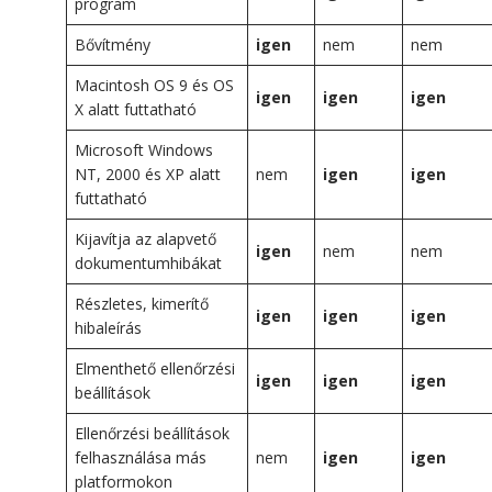
program
Bővítmény
igen
nem
nem
Macintosh OS 9 és OS
igen
igen
igen
X alatt futtatható
Microsoft Windows
NT, 2000 és XP alatt
nem
igen
igen
futtatható
Kijavítja az alapvető
igen
nem
nem
dokumentumhibákat
Részletes, kimerítő
igen
igen
igen
hibaleírás
Elmenthető ellenőrzési
igen
igen
igen
beállítások
Ellenőrzési beállítások
felhasználása más
nem
igen
igen
platformokon