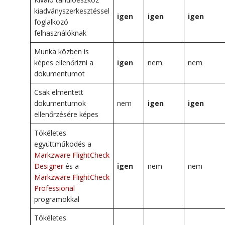
kiadványszerkesztéssel
igen
igen
igen
foglalkozó
felhasználóknak
Munka közben is
képes ellenőrizni a
igen
nem
nem
dokumentumot
Csak elmentett
dokumentumok
nem
igen
igen
ellenőrzésére képes
Tökéletes
együttműködés a
Markzware FlightCheck
Designer
és a
igen
nem
nem
Markzware FlightCheck
Professional
programokkal
Tökéletes