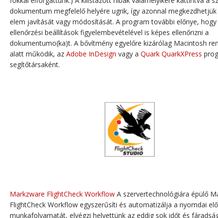
fokkal elforgattunk.) A kilistázott hibák valamelyikére kattintva a s
dokumentum megfelelő helyére ugrik, így azonnal megkezdhetjük 
elem javítását vagy módosítását. A program további előnye, hog
ellenőrzési beállítások figyelembevételével is képes ellenőrizni a
dokumentumo(ka)t. A bővítmény egyelőre kizárólag Macintosh re
alatt működik, az
Adobe InDesign
vagy a
Quark QuarkXPress
pro
segítőtársaként.
Markzware FlightCheck Workflow
A szervertechnológiára épülő M
FlightCheck Workflow egyszerűsíti és automatizálja a nyomdai elő
munkafolyamatát, elvégzi helyettünk az eddig sok időt és fáradsá