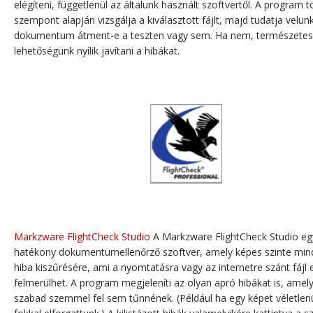
elégíteni, függetlenül az általunk használt szoftvertől. A program 
szempont alapján vizsgálja a kiválasztott fájlt, majd tudatja velün
dokumentum átment-e a teszten vagy sem. Ha nem, természete
lehetőségünk nyílik javítani a hibákat.
Markzware FlightCheck Studio
A Markzware FlightCheck Studio eg
hatékony dokumentumellenőrző szoftver, amely képes szinte min
hiba kiszűrésére, ami a nyomtatásra vagy az internetre szánt fájl
felmerülhet. A program megjeleníti az olyan apró hibákat is, amel
szabad szemmel fel sem tűnnének. (Például ha egy képet véletlenü