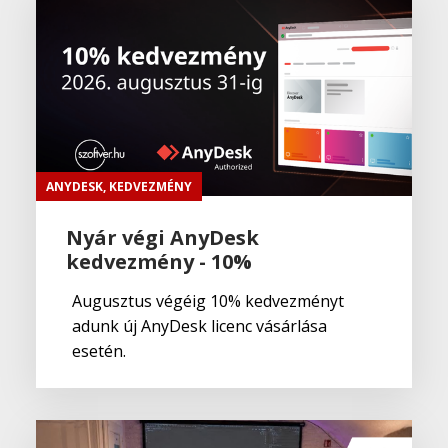
ANYDESK
,
KEDVEZMÉNY
Nyár végi AnyDesk
kedvezmény - 10%
Augusztus végéig 10% kedvezményt
adunk új AnyDesk licenc vásárlása
esetén.