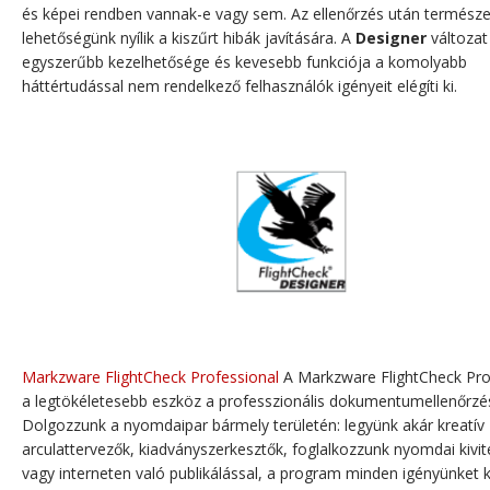
és képei rendben vannak-e vagy sem. Az ellenőrzés után termész
lehetőségünk nyílik a kiszűrt hibák javítására. A
Designer
változat
egyszerűbb kezelhetősége és kevesebb funkciója a komolyabb
háttértudással nem rendelkező felhasználók igényeit elégíti ki.
Markzware FlightCheck Professional
A Markzware FlightCheck Pro
a legtökéletesebb eszköz a professzionális dokumentumellenőrzés
Dolgozzunk a nyomdaipar bármely területén: legyünk akár kreatív
arculattervezők, kiadványszerkesztők, foglalkozzunk nyomdai kivit
vagy interneten való publikálással, a program minden igényünket k