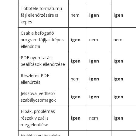
Többféle formátumú
fájl ellenőrzésére is
nem
igen
igen
képes
Csak a befogadó
program fájljait képes
igen
nem
nem
ellenőrizni
PDF nyomtatási
igen
igen
igen
beállítások ellenőrzése
Részletes PDF
nem
igen
igen
ellenőrzés
Jelszóval védhető
igen
igen
igen
szabálycsomagok
Hibák, problémás
részek vizuális
igen
nem
igen
megjelenítése
Kiváló tanulóeszköz