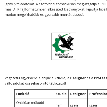
igénylő feladatokat. A szoftver automatikusan megvizsgálja a PD
más DTP fájlformátumban elkészített kiadványokat, kijavítja hibáika
módon megbízhatóbb és gyorsabb munkát biztosít.
Végezetül figyelmébe ajánljuk a
Studio
, a
Designer
és a
Profess
változatokat összehasonlító táblázatot!
Funkció
Studio
Designer
Professio
Önállóan működő
nem
igen
igen