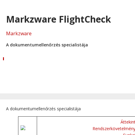
Markzware FlightCheck
Markzware
A dokumentumellenőrzés specialistája
A dokumentumellenőrzés specialistája
Áttekin
Rendszerkövetelmén