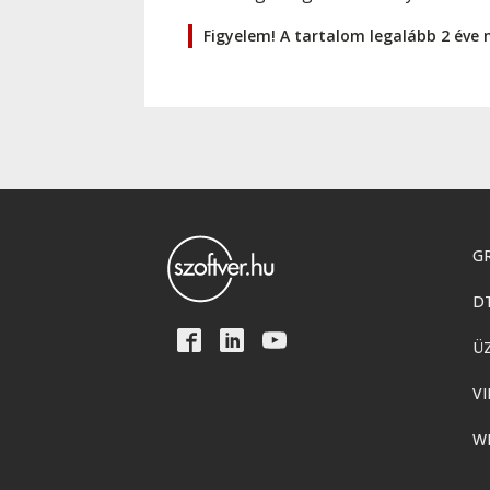
Figyelem! A tartalom legalább 2 éve 
GR
D
Ü
VI
W