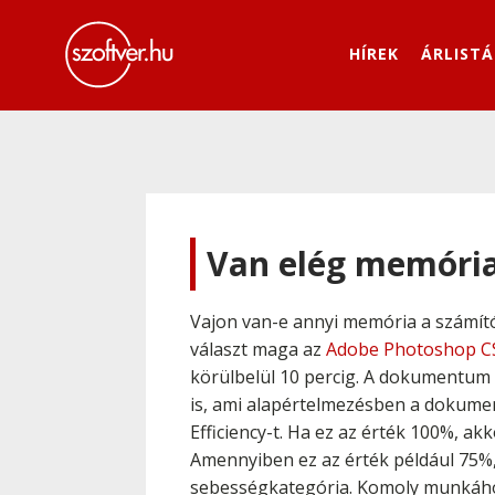
HÍREK
ÁRLISTÁ
Van elég memória
Vajon van-e annyi memória a számít
választ maga az
Adobe Photoshop C
körülbelül 10 percig. A dokumentum a
is, ami alapértelmezésben a dokumen
Efficiency-t. Ha ez az érték 100%, a
Amennyiben ez az érték például 75%,
sebességkategória. Komoly munkához