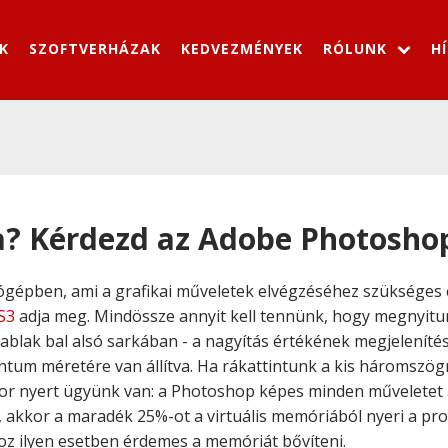
K
SZOFTVERHÁZAK
KEDVEZMÉNYEK
RÓLUNK
H
? Kérdezd az Adobe Photoshop
ógépben, ami a grafikai műveletek elvégzéséhez szükséges
S3
adja meg. Mindössze annyit kell tennünk, hogy megnyitu
blak bal alsó sarkában - a nagyítás értékének megjelenítése
tum méretére van állítva. Ha rákattintunk a kis háromszögre
kkor nyert ügyünk van: a Photoshop képes minden műveletet a
 akkor a maradék 25%-ot a virtuális memóriából nyeri a pr
 ilyen esetben érdemes a memóriát bővíteni.