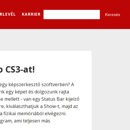
ÍRLEVÉL
KARRIER
 CS3-at!
 egy képszerkesztő szoftverben? A
nk egy képet és dolgozunk rajta
 mellett - van egy Status Bar kijelző
, kiválaszthatjuk a Show-t, majd az
 fizikai memóriából elvégezni.
ogram, ami teljesen más