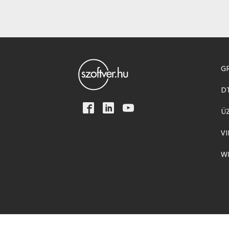
GR
D
Ü
VI
W