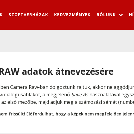
K
SZOFTVERHÁZAK
KEDVEZMÉNYEK
RÓLUNK
H
 RAW adatok átnevezésére
zben Camera Raw-ban dolgoztunk rajtuk, akkor ne aggódju
aw
dialógusablakot, a megjelenő
Save As
használatával egysz
t az első mezőbe, majd adjuk meg a számozási sémát (numb
nem frissült! Előfordulhat, hogy a képek nem megfelelően jele