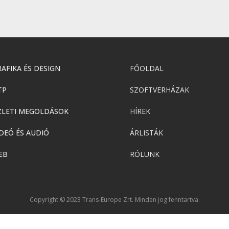
AFIKA ÉS DESIGN
FŐOLDAL
TP
SZOFTVERHÁZAK
ZLETI MEGOLDÁSOK
HÍREK
DEÓ ÉS AUDIÓ
ÁRLISTÁK
EB
RÓLUNK
Copyright © 2023 Trans-Europe Zrt. Minden jog fenntartva.