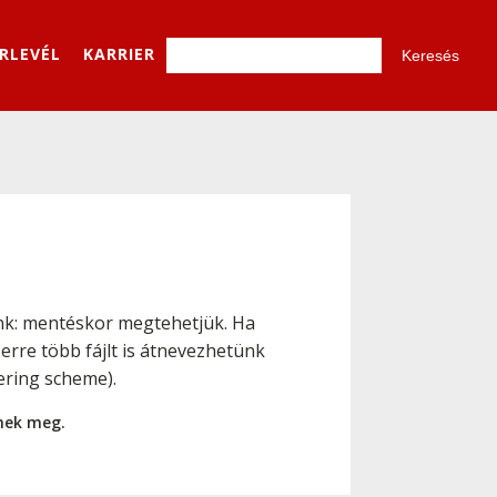
ÍRLEVÉL
KARRIER
nk: mentéskor megtehetjük. Ha
erre több fájlt is átnevezhetünk
ering scheme).
nnek meg.